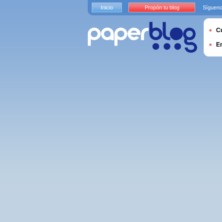
Inicio
Propón tu blog
Sígueno
Cu
E