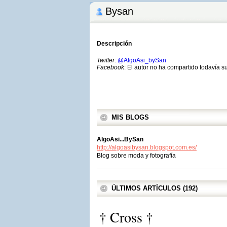
Bysan
Descripción
Twitter
:
@AlgoAsi_bySan
Facebook
: El autor no ha compartido todavía s
MIS BLOGS
AlgoAsi...BySan
http://algoasibysan.blogspot.com.es/
Blog sobre moda y fotografía
ÚLTIMOS ARTÍCULOS (192)
† Cross †