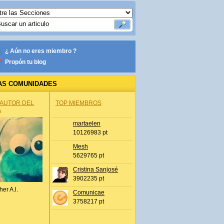
¿ Aún no eres miembro ?
Propón tu blog
AS COMUNIDADES
 AUTOR DEL
TOP MIEMBROS
A
martaelen
10126983 pt
Mesh
5629765 pt
Cristina Sanjosé
3902235 pt
her A.l.
Comunicae
3758217 pt