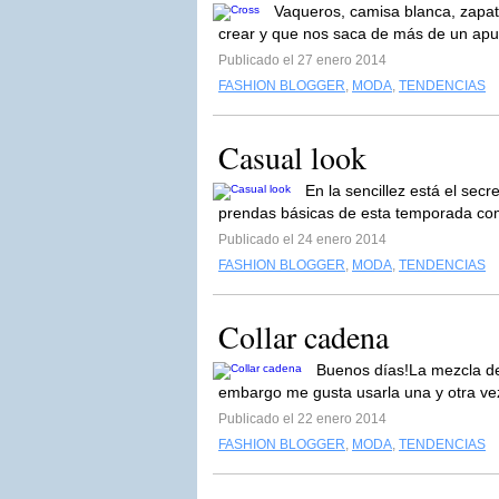
Vaqueros, camisa blanca, zapat
crear y que nos saca de más de un apuro
Publicado el 27 enero 2014
FASHION BLOGGER
,
MODA
,
TENDENCIAS
Casual look
En la sencillez está el sec
prendas básicas de esta temporada como
Publicado el 24 enero 2014
FASHION BLOGGER
,
MODA
,
TENDENCIAS
Collar cadena
Buenos días!La mezcla del
embargo me gusta usarla una y otra vez.
Publicado el 22 enero 2014
FASHION BLOGGER
,
MODA
,
TENDENCIAS