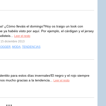
s! ¿Cómo lleváis el domingo?Hoy os traigo un look con
e ya habéis visto por aquí. Por ejemplo, el cárdigan y el jersey
disteis...
Leer el resto
l 15 diciembre 2013
LOGGER
,
MODA
,
TENDENCIAS
alentito para estos días invernales!El negro y el rojo siempre
mos mucho gracias a la tendencia...
Leer el resto