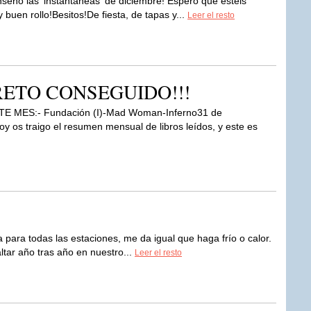
eño las 'instantáneas' de diciembre! Espero que estéis
uen rollo!Besitos!De fiesta, de tapas y...
Leer el resto
. RETO CONSEGUIDO!!!
TE MES:- Fundación (I)-Mad Woman-Inferno31 de
oy os traigo el resumen mensual de libros leídos, y este es
para todas las estaciones, me da igual que haga frío o calor.
faltar año tras año en nuestro...
Leer el resto