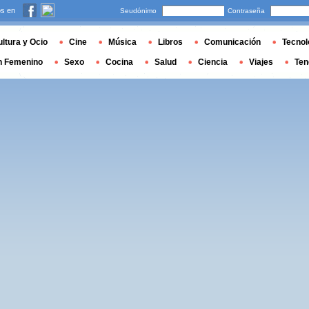
s en
Seudónimo
Contraseña
ltura y Ocio
Cine
Música
Libros
Comunicación
Tecnol
n Femenino
Sexo
Cocina
Salud
Ciencia
Viajes
Ten