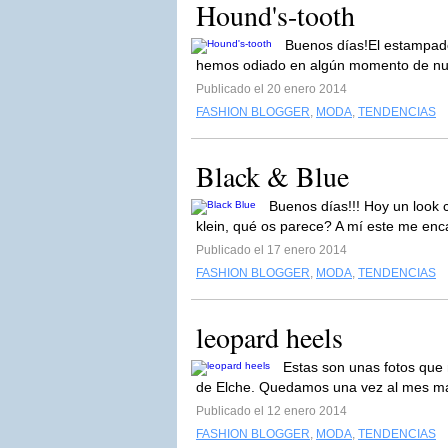
Hound's-tooth
Buenos días!El estampado
hemos odiado en algún momento de nues
Publicado el 20 enero 2014
FASHION BLOGGER
,
MODA
,
TENDENCIAS
Black & Blue
Buenos días!!! Hoy un look c
klein, qué os parece? A mí este me en
Publicado el 17 enero 2014
FASHION BLOGGER
,
MODA
,
TENDENCIAS
leopard heels
Estas son unas fotos que 
de Elche. Quedamos una vez al mes m
Publicado el 12 enero 2014
FASHION BLOGGER
,
MODA
,
TENDENCIAS