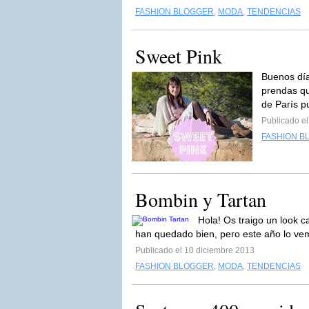
FASHION BLOGGER
,
MODA
,
TENDENCIAS
Sweet Pink
Buenos día
prendas qu
de París pu
Publicado e
FASHION B
Bombin y Tartan
Hola! Os traigo un look c
han quedado bien, pero este año lo ve
Publicado el 10 diciembre 2013
FASHION BLOGGER
,
MODA
,
TENDENCIAS