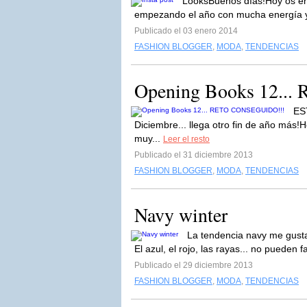
LooksBuenos días!Hoy os ens
empezando el año con mucha energía y b
Publicado el 03 enero 2014
FASHION BLOGGER
,
MODA
,
TENDENCIAS
Opening Books 12..
ES
Diciembre... llega otro fin de año más!H
muy...
Leer el resto
Publicado el 31 diciembre 2013
FASHION BLOGGER
,
MODA
,
TENDENCIAS
Navy winter
La tendencia navy me gusta 
El azul, el rojo, las rayas... no pueden 
Publicado el 29 diciembre 2013
FASHION BLOGGER
,
MODA
,
TENDENCIAS