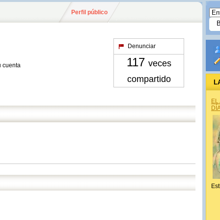
Perfil público
Denunciar
117
veces
u cuenta
compartido
L
EL
DÍ
Est