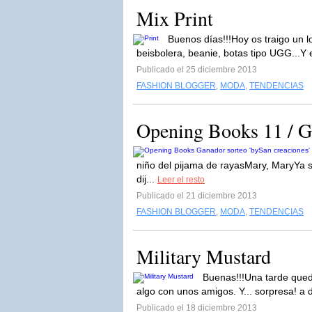
Mix Print
Buenos días!!!Hoy os traigo un l
beisbolera, beanie, botas tipo UGG...Y 
Publicado el 25 diciembre 2013
FASHION BLOGGER
,
MODA
,
TENDENCIAS
Opening Books 11 / Ga
niño del pijama de rayasMary, MaryYa sa
dij...
Leer el resto
Publicado el 21 diciembre 2013
FASHION BLOGGER
,
MODA
,
TENDENCIAS
Military Mustard
Buenas!!!Una tarde que
algo con unos amigos. Y... sorpresa! a 
Publicado el 18 diciembre 2013