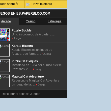
Todo sobre él
Hazte miembro
UEGOS EN ES.PAPERBLOG.COM
Arcade
Casino
Estrategia
Puzzle Bobble
Un clásico juego de Arcade. ......
Juega
Karate Blazers
Karate Blazers es un juego de
Arcade, que forma......
Juega
Puzzle De Bloques
Inventado en 1984 por el ruso Alekséi
Pázhitnov, e......
Juega
Magical Cat Adventure
Redescubre Magical Cat Adventure,
un juego de la......
Juega
Descubrir el espacio Juegos