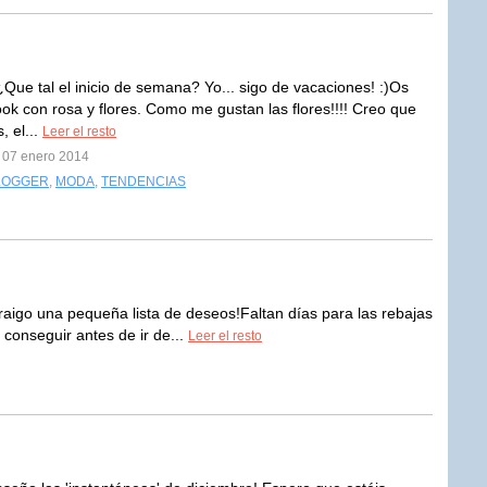
¿Que tal el inicio de semana? Yo... sigo de vacaciones! :)Os
look con rosa y flores. Como me gustan las flores!!!! Creo que
, el...
Leer el resto
l 07 enero 2014
LOGGER
,
MODA
,
TENDENCIAS
 traigo una pequeña lista de deseos!Faltan días para las rebajas
conseguir antes de ir de...
Leer el resto