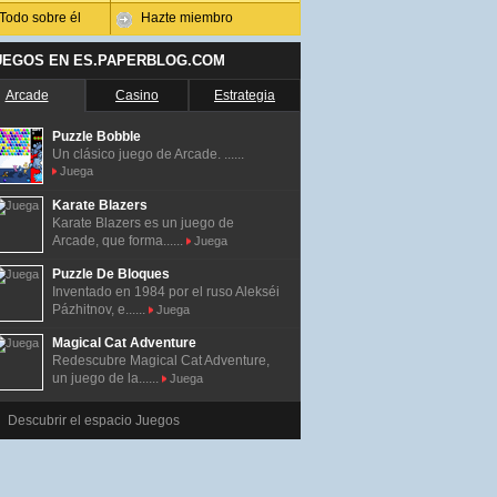
Todo sobre él
Hazte miembro
UEGOS EN ES.PAPERBLOG.COM
Arcade
Casino
Estrategia
Puzzle Bobble
Un clásico juego de Arcade. ......
Juega
Karate Blazers
Karate Blazers es un juego de
Arcade, que forma......
Juega
Puzzle De Bloques
Inventado en 1984 por el ruso Alekséi
Pázhitnov, e......
Juega
Magical Cat Adventure
Redescubre Magical Cat Adventure,
un juego de la......
Juega
Descubrir el espacio Juegos