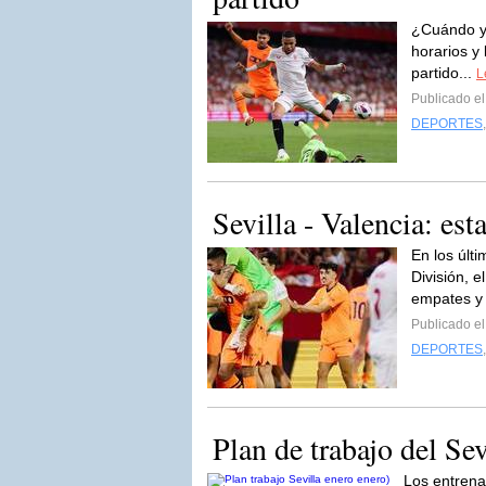
¿Cuándo y 
horarios y
partido...
L
Publicado e
DEPORTES
Sevilla - Valencia: est
En los últ
División, 
empates y 
Publicado e
DEPORTES
Plan de trabajo del Se
Los entrena