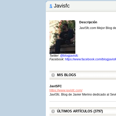
Javisfc
Descripción
JaviSfc.com Mejor Blog de
Twitter
:
@blogjavisfc
Facebook
:
https://www.facebook.com/blogjavisf
MIS BLOGS
JaviSFC
https://www.javisfc.com/
JaviSfc. Blog de Javier Merino dedicado al Sevi
ÚLTIMOS ARTÍCULOS (3797)