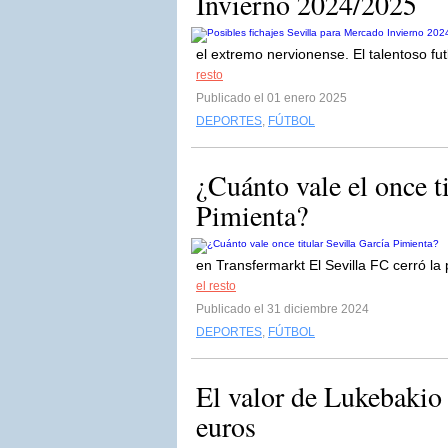
Invierno 2024/2025
el extremo nervionense. El talentoso fu
resto
Publicado el 01 enero 2025
DEPORTES
,
FÚTBOL
¿Cuánto vale el once t
Pimienta?
en Transfermarkt El Sevilla FC cerró la
el resto
Publicado el 31 diciembre 2024
DEPORTES
,
FÚTBOL
El valor de Lukebakio 
euros