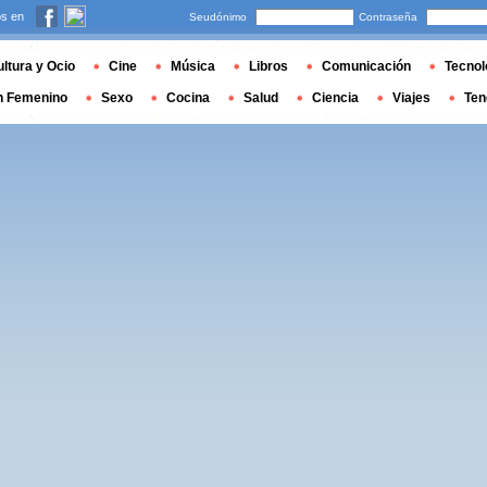
s en
Seudónimo
Contraseña
ltura y Ocio
Cine
Música
Libros
Comunicación
Tecnol
n Femenino
Sexo
Cocina
Salud
Ciencia
Viajes
Ten