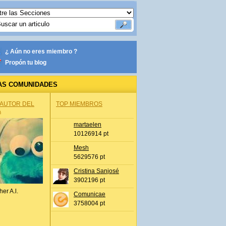
¿ Aún no eres miembro ?
Propón tu blog
AS COMUNIDADES
 AUTOR DEL
TOP MIEMBROS
A
martaelen
10126914 pt
Mesh
5629576 pt
Cristina Sanjosé
3902196 pt
her A.l.
Comunicae
3758004 pt