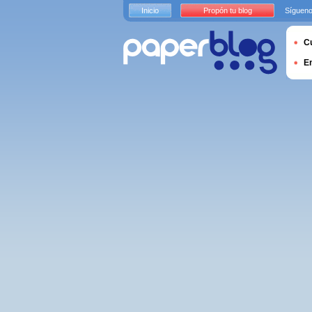
Inicio
Propón tu blog
Sígueno
Cu
E