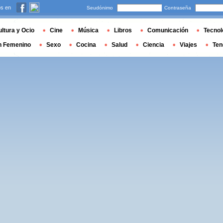
s en
Seudónimo
Contraseña
ltura y Ocio
Cine
Música
Libros
Comunicación
Tecnol
n Femenino
Sexo
Cocina
Salud
Ciencia
Viajes
Ten