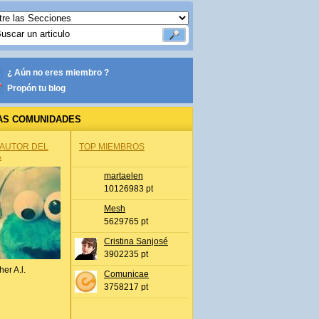
¿ Aún no eres miembro ?
Propón tu blog
AS COMUNIDADES
 AUTOR DEL
TOP MIEMBROS
A
martaelen
10126983 pt
Mesh
5629765 pt
Cristina Sanjosé
3902235 pt
her A.l.
Comunicae
3758217 pt