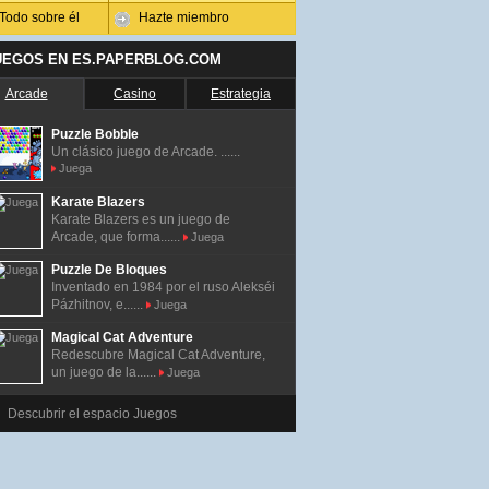
Todo sobre él
Hazte miembro
UEGOS EN ES.PAPERBLOG.COM
Arcade
Casino
Estrategia
Puzzle Bobble
Un clásico juego de Arcade. ......
Juega
Karate Blazers
Karate Blazers es un juego de
Arcade, que forma......
Juega
Puzzle De Bloques
Inventado en 1984 por el ruso Alekséi
Pázhitnov, e......
Juega
Magical Cat Adventure
Redescubre Magical Cat Adventure,
un juego de la......
Juega
Descubrir el espacio Juegos