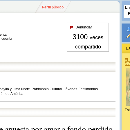
Perfil público
Denunciar
uenta
3100
veces
u cuenta
compartido
L
EL
DÍ
abayllo y Lima Norte. Patrimonio Cultural. Jóvenes. Testimonios.
ción de Ámérica.
Est
e apuesta por amar a fondo perdido