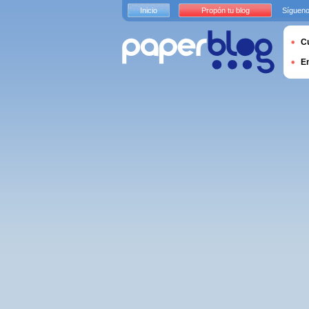
Inicio
Propón tu blog
Sígueno
Cu
E