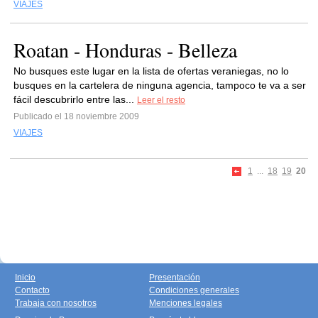
VIAJES
Roatan - Honduras - Belleza
No busques este lugar en la lista de ofertas veraniegas, no lo
busques en la cartelera de ninguna agencia, tampoco te va a ser
fácil descubrirlo entre las...
Leer el resto
Publicado el 18 noviembre 2009
VIAJES
1
...
18
19
20
Inicio
Presentación
Contacto
Condiciones generales
Trabaja con nosotros
Menciones legales