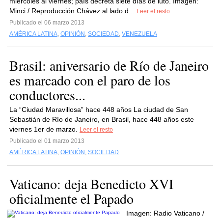
miércoles al viernes; país decreta siete días de luto. Imagen:
Minci / Reproducción Chávez al lado d...
Leer el resto
Publicado el 06 marzo 2013
AMÉRICA LATINA
,
OPINIÓN
,
SOCIEDAD
,
VENEZUELA
Brasil: aniversario de Río de Janeiro
es marcado con el paro de los
conductores...
La “Ciudad Maravillosa” hace 448 años La ciudad de San
Sebastián de Río de Janeiro, en Brasil, hace 448 años este
viernes 1er de marzo.
Leer el resto
Publicado el 01 marzo 2013
AMÉRICA LATINA
,
OPINIÓN
,
SOCIEDAD
Vaticano: deja Benedicto XVI
oficialmente el Papado
Imagen: Radio Vaticano /