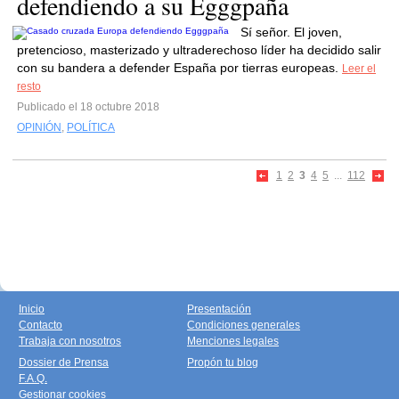
defendiendo a su Egggpaña
Sí señor. El joven,
pretencioso, masterizado y ultraderechoso líder ha decidido salir
con su bandera a defender España por tierras europeas.
Leer el
resto
Publicado el 18 octubre 2018
OPINIÓN
,
POLÍTICA
1
2
3
4
5
...
112
Inicio
Presentación
Contacto
Condiciones generales
Trabaja con nosotros
Menciones legales
Dossier de Prensa
Propón tu blog
F.A.Q.
Gestionar cookies