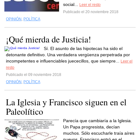
social...
Leer el resto
Publicado el 20 noviembre 2018
OPINIÓN
,
POLÍTICA
¡Qué mierda de Justicia!
Sí. El asunto de las hipotecas ha sido el
detonante definitivo. Una verdadera vergüenza perpetrada por
incompetentes e influenciables juececillos, que siempre...
Leer el
resto
Publicado el 09 noviembre 2018
OPINIÓN
,
POLÍTICA
La Iglesia y Francisco siguen en el
Paleolítico
Parecía que cambiaría a la Iglesia.
Un Papa progresista, decían
muchos. Sólo escucharle traía aíres
nuevos. Francisco entró en el