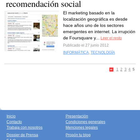
recomendación social
El marketing basado en la
localización geográfica es desde
hace años uno de los sectores
emergentes en internet. La irrupción
de Foursquare y...
Leer el resto
Publicado el 27 junio 2012
INFORMÁTICA
,
TECNOLOGÍA
1
2
3
4
5
Inicio
Presentación
Contacto
Condiciones generales
Trabaja con nosotros
Menciones legales
Dossier de Prensa
Propón tu blog