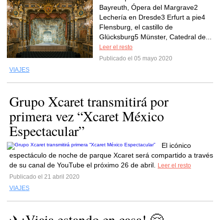
Bayreuth, Ópera del Margrave2
Lechería en Dresde3 Erfurt a pie4
Flensburg, el castillo de
Glücksburg5 Münster, Catedral de...
Leer el resto
Publicado el 05 mayo 2020
VIAJES
Grupo Xcaret transmitirá por
primera vez “Xcaret México
Espectacular”
El icónico
espectáculo de noche de parque Xcaret será compartido a través
de su canal de YouTube el próximo 26 de abril.
Leer el resto
Publicado el 21 abril 2020
VIAJES
✈️¡Viaja estando en casa! 🤗