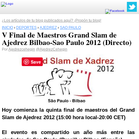
¿Los artículos de tu blog publicados aquí? ¡Propón tu blog!
INICIO
›
DEPORTES
›
AJEDREZ
›
SAO PAULO
V Final de Maestros Grand Slam de
Ajedrez Bilbao-Sao Paulo 2012 (Directo)
Por
Ajedrezcehegin
@AjedrezCehegin
Save
Hoy comienza la quinta final de maestros del Grand
Slam de Ajedrez 2012 (15:00 hora local-20:00 CET)
El evento es compartido un año más entre las