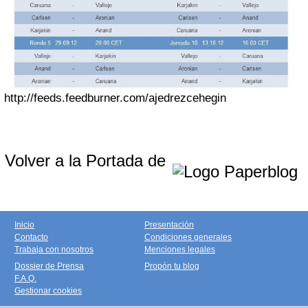
http://feeds.feedburner.com/ajedrezcehegin
Volver a la Portada de
Inicio
Presentación
Contacto
Condiciones generales
Trabaja con nosotros
Menciones legales
Dossier de Prensa
Propón tu blog
F.A.Q.
Gestionar cookies