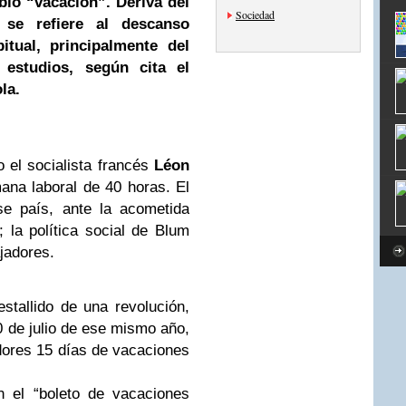
blo “vacación”. Deriva del
Sociedad
y se refiere al descanso
itual, principalmente del
estudios, según cita el
la.
o el socialista francés
Léon
na laboral de 40 horas. El
se país, ante la acometida
 la política social de Blum
jadores.
stallido de una revolución,
0 de julio de ese mismo año,
adores 15 días de vacaciones
 el “boleto de vacaciones