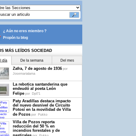
¿ Aún no eres miembro ?
Propón tu blog
OS MÁS LEÍDOS SOCIEDAD
l día
De la semana
Del mes
Zafra, 7 de agosto de 1936
por
Josemarialama
La rebotica santanderina que
endeudó al poeta León
Felipe
por
Dpl71
Paty Aradillas destaca impacto
del nuevo desnivel de Circuito
Potosí en la movilidad de Villa
de Pozos
por
Pukko
Villa de Pozos reporta
reducción del 50 % en
incendios forestales y de
pastizales
por
Pukko