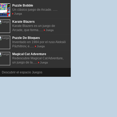
Puzzle Bobble
Un clásico juego de Arcade. ......
Juega
Karate Blazers
Karate Blazers es un juego de
Arcade, que forma......
Juega
Puzzle De Bloques
Inventado en 1984 por el ruso Alekséi
Pázhitnov, e......
Juega
Magical Cat Adventure
Redescubre Magical Cat Adventure,
un juego de la......
Juega
Descubrir el espacio Juegos