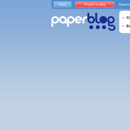
Inicio
Propón tu blog
Sígueno
Cu
E