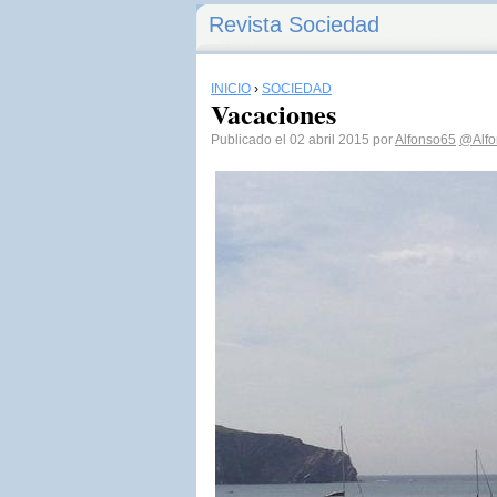
Revista Sociedad
INICIO
›
SOCIEDAD
Vacaciones
Publicado el 02 abril 2015 por
Alfonso65
@Alfo