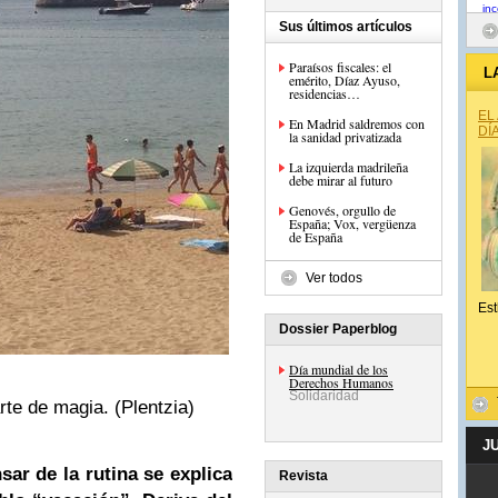
Sus últimos artículos
Paraísos fiscales: el
L
emérito, Díaz Ayuso,
residencias…
EL
En Madrid saldremos con
DÍ
la sanidad privatizada
La izquierda madrileña
debe mirar al futuro
Genovés, orgullo de
España; Vox, vergüenza
de España
Ver todos
Est
Dossier Paperblog
Día mundial de los
Derechos Humanos
Solidaridad
rte de magia. (Plentzia)
J
ar de la rutina se explica
Revista