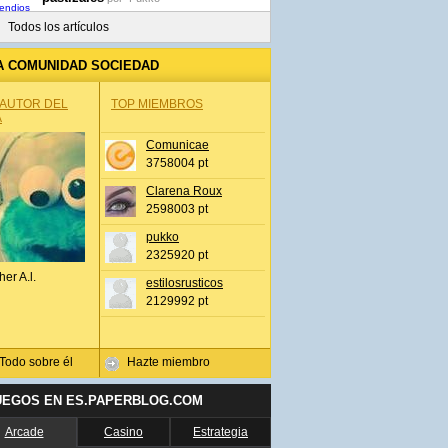
Todos los artículos
A COMUNIDAD SOCIEDAD
 AUTOR DEL
TOP MIEMBROS
A
Comunicae
3758004 pt
Clarena Roux
2598003 pt
pukko
2325920 pt
her A.l.
estilosrusticos
2129992 pt
Todo sobre él
Hazte miembro
UEGOS EN ES.PAPERBLOG.COM
Arcade
Casino
Estrategia