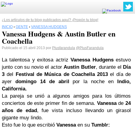
¿Los artículos de tu blog publicados aquí? ¡Propón tu blog!
INICIO
›
GENTE
›
VANESSA HUDGENS
Vanessa Hudgens & Austin Butler en
Coachella
Publicado el 15 abril 2013 por
Plusfarandula
@PlusFarandula
La talentosa y exitosa actriz
Vanessa Hudgens
estuvo
junto con su novio el actor
Austin Butler
, durante el
Día
3
del
Festival de Música de Coachella 2013
el día de
ayer
domingo 14 de abril
por la noche en
Indio,
California.
La pareja se unió a algunos amigos para los últimos
conciertos de este primer fin de semana.
Vanessa
de
24
años de edad
, fue vista incluso llevando un girasol
gigante muy lindo.
Esto fue lo que escribió
Vanessa
en su
Tumblr: