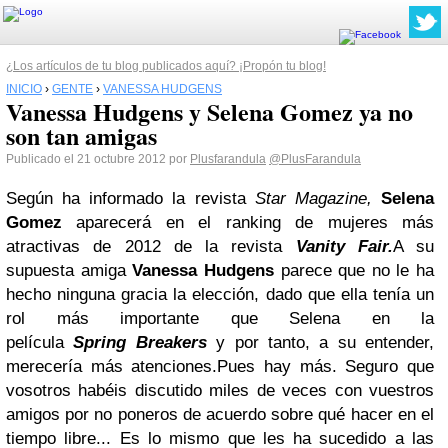
¿Los artículos de tu blog publicados aquí? ¡Propón tu blog!
INICIO
›
GENTE
›
VANESSA HUDGENS
Vanessa Hudgens y Selena Gomez ya no
son tan amigas
Publicado el 21 octubre 2012 por
Plusfarandula
@PlusFarandula
Según ha informado la revista
Star
Magazine,
Selena
Gomez
aparecerá en el ranking de mujeres más
atractivas de 2012 de la revista
Vanity Fair.
A su
supuesta amiga
Vanessa Hudgens
parece que no le ha
hecho ninguna gracia la elección, dado que ella tenía un
rol más importante que Selena en la
película
Spring
Breakers
y por tanto, a su entender,
merecería más atenciones.
Pues hay más. Seguro que
vosotros habéis discutido miles de veces con vuestros
amigos por no poneros de acuerdo sobre qué hacer en el
tiempo libre... Es lo mismo que les ha sucedido a las