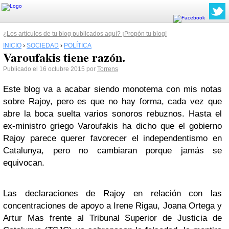
¿Los artículos de tu blog publicados aquí? ¡Propón tu blog!
INICIO
›
SOCIEDAD
›
POLÍTICA
Varoufakis tiene razón.
Publicado el 16 octubre 2015 por
Torrens
Este blog va a acabar siendo monotema con mis notas
sobre Rajoy, pero es que no hay forma, cada vez que
abre la boca suelta varios sonoros rebuznos. Hasta el
ex-ministro griego Varoufakis ha dicho que el gobierno
Rajoy parece querer favorecer el independentismo en
Catalunya, pero no cambiaran porque jamás se
equivocan.
Las declaraciones de Rajoy en relación con las
concentraciones de apoyo a Irene Rigau, Joana Ortega y
Artur Mas frente al Tribunal Superior de Justicia de