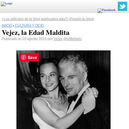
¿Los artículos de tu blog publicados aquí? ¡Propón tu blog!
INICIO
›
CULTURA Y OCIO
Vejez, la Edad Maldita
Publicado el 10 agosto 2015 por
Víctor
@VMicheln
Save