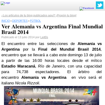
¿Los artículos de tu blog publicados aquí? ¡Propón tu blog!
INICIO
›
DEPORTES
›
FÚTBOL
Ver Alemania vs Argentina Final Mundial
Brasil 2014
Publicado el 13 julio 2014 por
Leit0s
El encuentro entre las selecciones de
Alemania vs
Argentina
por la
Final del Mundial Brasil 2014
,
encuentro que se llevará a cabo este domingo 13 de julio
a partir de las 16:00 horas locales desde el mítico
Estadio Maracaná
,
Río de Janeiro
, con una capacidad
para 74,738 espectadores. El árbitro del
encuentro
Alemania vs Argentina
en vivo será el
italiano
Nicola Rizzoli
.