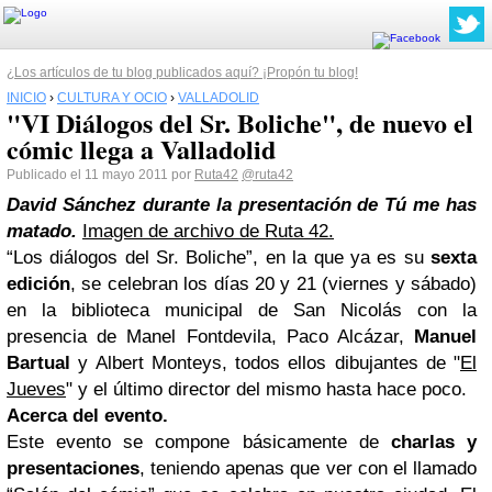
¿Los artículos de tu blog publicados aquí? ¡Propón tu blog!
INICIO
›
CULTURA Y OCIO
›
VALLADOLID
"VI Diálogos del Sr. Boliche", de nuevo el
cómic llega a Valladolid
Publicado el 11 mayo 2011 por
Ruta42
@ruta42
David Sánchez durante la presentación de Tú me has
matado.
Imagen de archivo de Ruta 42.
“Los diálogos del Sr. Boliche”, en la que ya es su
sexta
edición
, se celebran los días 20 y 21 (viernes y sábado)
en la biblioteca municipal de San Nicolás con la
presencia de Manel Fontdevila, Paco Alcázar,
Manuel
Bartual
y Albert Monteys, todos ellos dibujantes de "
El
Jueves
" y el último director del mismo hasta hace poco.
Acerca del evento.
Este evento se compone básicamente de
charlas y
presentaciones
, teniendo apenas que ver con el llamado