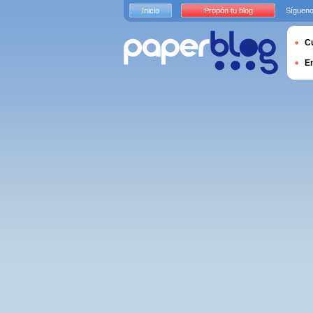
Inicio
Propón tu blog
Sígueno
Cu
E