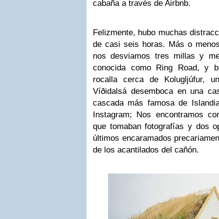
cabaña a través de Airbnb.
Felizmente, hubo muchas distracci
de casi seis horas. Más o menos 
nos desviamos tres millas y m
conocida como Ring Road, y b
rocalla cerca de Kolugljúfur, u
Víðidalsá desemboca en una cas
cascada más famosa de Islandia
Instagram; Nos encontramos co
que tomaban fotografías y dos o
últimos encaramados precariament
de los acantilados del cañón.