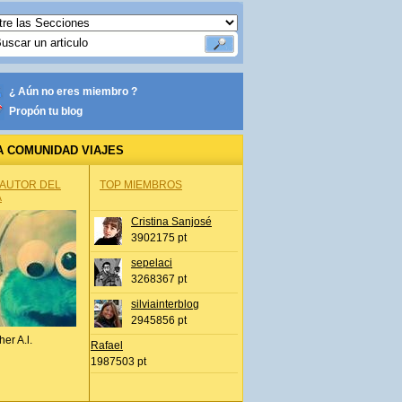
¿ Aún no eres miembro ?
Propón tu blog
A COMUNIDAD VIAJES
 AUTOR DEL
TOP MIEMBROS
A
Cristina Sanjosé
3902175 pt
sepelaci
3268367 pt
silviainterblog
2945856 pt
her A.l.
Rafael
1987503 pt