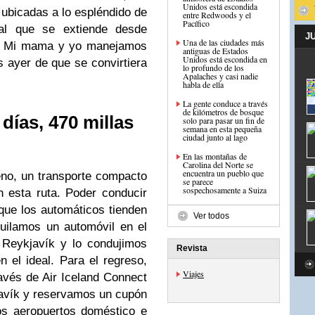
Unidos está escondida
 ubicadas a lo espléndido de
entre Redwoods y el
Pacífico
eal que se extiende desde
J
Una de las ciudades más
r. Mi mama y yo manejamos
antiguas de Estados
Unidos está escondida en
 ayer de que se convirtiera
lo profundo de los
Apalaches y casi nadie
habla de ella
La gente conduce a través
de kilómetros de bosque
 días, 470 millas
solo para pasar un fin de
semana en esta pequeña
ciudad junto al lago
En las montañas de
Carolina del Norte se
encuentra un pueblo que
no, un transporte compacto
se parece
sospechosamente a Suiza
 esta ruta. Poder conducir
que los automáticos tienden
Ver todos
uilamos un automóvil en el
 Reykjavík y lo condujimos
Revista
n el ideal. Para el regreso,
Viajes
avés de Air Iceland Connect
javík y reservamos un cupón
os aeropuertos doméstico e