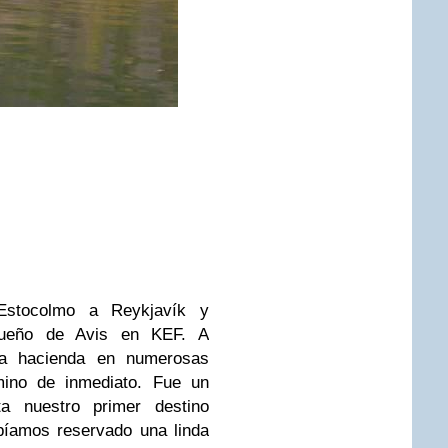
stocolmo a Reykjavík y
queño de Avis en KEF. A
 la hacienda en numerosas
ino de inmediato. Fue un
ta nuestro primer destino
abíamos reservado una linda