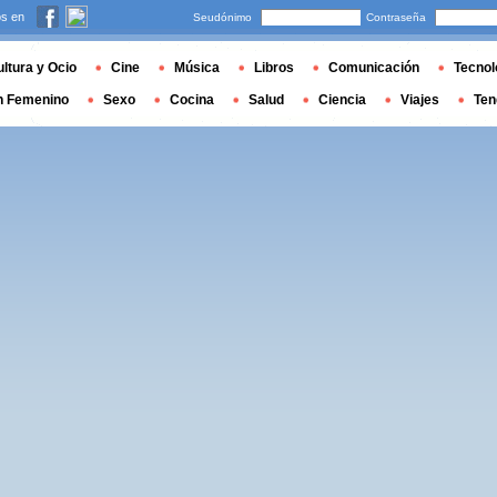
s en
Seudónimo
Contraseña
ltura y Ocio
Cine
Música
Libros
Comunicación
Tecnol
n Femenino
Sexo
Cocina
Salud
Ciencia
Viajes
Ten