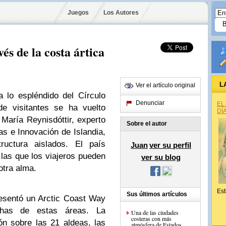
Juegos
Los Autores
és de la costa ártica
L
Ver el artículo original
 lo espléndido del Círculo
Denunciar
EL
e visitantes se ha vuelto
DÍ
María Reynisdóttir, experto
Sobre el autor
as e Innovación de Islandia,
ructura aislados. El país
Juan
ver su perfil
 las que los viajeros pueden
ver su blog
otra alma.
Est
Sus últimos artículos
resentó un Arctic Coast Way
has de estas áreas. La
Una de las ciudades
costeras con más
ón sobre las 21 aldeas, las
atmósfera de Estados