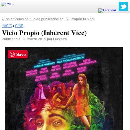
¿Los artículos de tu blog publicados aquí? ¡Propón tu blog!
INICIO
›
CINE
Vicio Propio (Inherent Vice)
Publicado el 26 marzo 2015 por
Lucksaw
Save