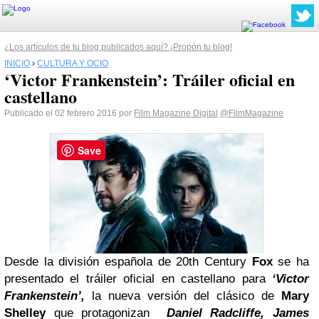
¿Los artículos de tu blog publicados aquí? ¡Propón tu blog!
INICIO
›
CULTURA Y OCIO
‘Victor Frankenstein’: Tráiler oficial en
castellano
Publicado el 02 febrero 2016 por
Film Magazine Digital
@FilmMagazine
Save
Desde la división española de 20th Century
Fox
se ha
presentado el tráiler oficial en castellano para
‘Victor
Frankenstein’,
la nueva versión del clásico de
Mary
Shelley
que protagonizan
Daniel Radcliffe, James