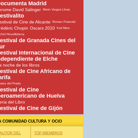
ocumenta Madrid
erome David Salinger
Mario Vargas Llosa
estivalito
estival de Cine de Alicante
Roman Polanski
rédéric Chopin
Oscars 2010
Karl Marx
chel Houellebecq
estival de Granada Cines del
ur
estival Internacional de Cine
ndependiente de Elche
a noche de los libros
estival de Cine Africano de
arifa
seo del Prado
estival de Cine
beroamericano de Huelva
eria del Libro
estival de Cine de Gijón
A COMUNIDAD CULTURA Y OCIO
 AUTOR DEL
TOP MIEMBROS
A