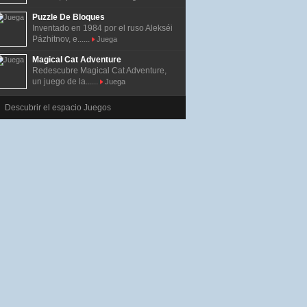
Puzzle De Bloques
Inventado en 1984 por el ruso Alekséi
Pázhitnov, e......
Juega
Magical Cat Adventure
Redescubre Magical Cat Adventure,
un juego de la......
Juega
Descubrir el espacio Juegos