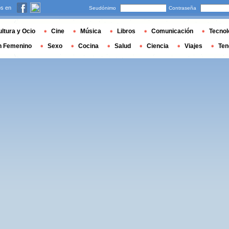
s en
Seudónimo
Contraseña
ltura y Ocio
Cine
Música
Libros
Comunicación
Tecnol
n Femenino
Sexo
Cocina
Salud
Ciencia
Viajes
Ten