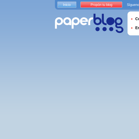
Inicio
Propón tu blog
Sígueno
Cu
E