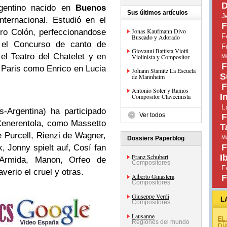
D
gentino nacido en
Buenos
Sus últimos artículos
J
nternacional. Estudió en el
F
Jonas Kaufmann Divo
tro Colón
, perfeccionandose
F
Buscado y Adorado
el Concurso de canto de
F
Giovanni Battista Viotti
el Teatro del Chatelet y en
Violinista y Compositor
Mi
F
 Paris
como Enrico en Lucia
Johann Stamitz La Escuela
S
de Mannheim
F
Antonio Soler y Ramos
I
Compositor Clavecinista
L
-Argentina) ha participado
Ver todos
F
Cenerentola, como Massetto
T
 Purcell, Rienzi de Wagner,
Mu
Dossiers Paperblog
F
k, Jonny spielt auf, Cosí fan
Franz Schubert
I
, Armida, Manon, Orfeo de
Compositores
F
erio el cruel y otras.
Alberto Ginastera
F
Compositores
Giuseppe Verdi
L
Compositores
Lausanne
EL
Regiones del mundo
DÍ