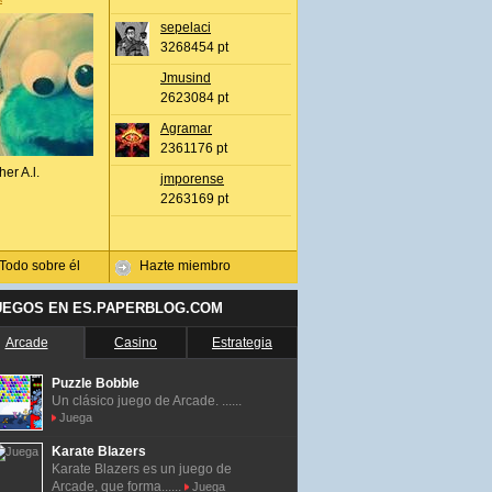
sepelaci
3268454 pt
Jmusind
2623084 pt
Agramar
2361176 pt
her A.l.
jmporense
2263169 pt
Todo sobre él
Hazte miembro
UEGOS EN ES.PAPERBLOG.COM
Arcade
Casino
Estrategia
Puzzle Bobble
Un clásico juego de Arcade. ......
Juega
Karate Blazers
Karate Blazers es un juego de
Arcade, que forma......
Juega