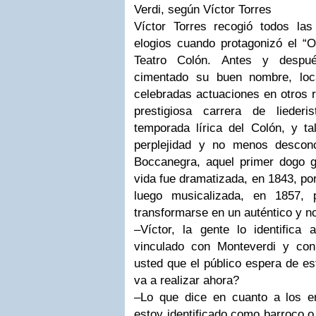
Verdi, según Víctor Torres
Víctor Torres recogió todos la
elogios cuando protagonizó el “O
Teatro Colón. Antes y despu
cimentado su buen nombre, loca
celebradas actuaciones en otros r
prestigiosa carrera de liederi
temporada lírica del Colón, y t
perplejidad y no menos desconc
Boccanegra, aquel primer dogo g
vida fue dramatizada, en 1843, po
luego musicalizada, en 1857,
transformarse en un auténtico y n
–Víctor, la gente lo identific
vinculado con Monteverdi y co
usted que el público espera de es
va a realizar ahora?
–Lo que dice en cuanto a los en
estoy identificado como barroco o