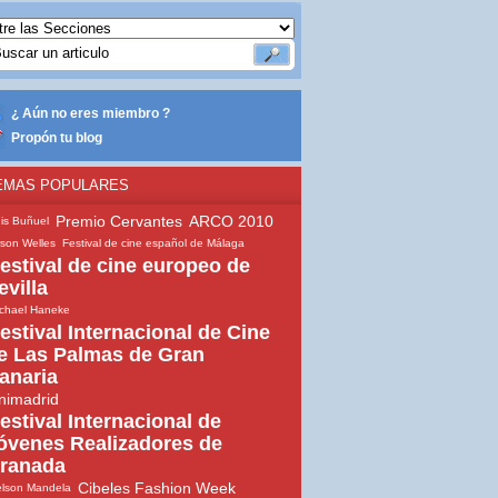
¿ Aún no eres miembro ?
Propón tu blog
EMAS POPULARES
Premio Cervantes
ARCO 2010
is Buñuel
son Welles
Festival de cine español de Málaga
estival de cine europeo de
evilla
chael Haneke
estival Internacional de Cine
e Las Palmas de Gran
anaria
nimadrid
estival Internacional de
óvenes Realizadores de
ranada
Cibeles Fashion Week
lson Mandela