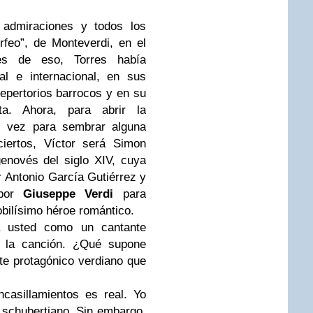
s admiraciones y todos los
rfeo”, de Monteverdi, en el
és de eso, Torres había
l e internacional, en sus
epertorios barrocos y en su
sta. Ahora, para abrir la
al vez para sembrar alguna
iertos, Víctor será Simon
enovés del siglo XIV, cuya
r Antonio García Gutiérrez y
 por
Giuseppe Verdi
para
obilísimo héroe romántico.
a a usted como un cantante
n la canción. ¿Qué supone
te protagónico verdiano que
casillamientos es real. Yo
 schubertiano. Sin embargo,