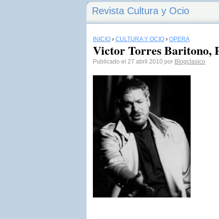
Revista Cultura y Ocio
INICIO
›
CULTURA Y OCIO
›
ÓPERA
Victor Torres Baritono,
Publicado el 27 abril 2010 por
Blogclasico