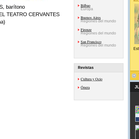
Bilbao
 barítono
Europa
 EL TEATRO CERVANTES
Buenos Aires
na)
Regiones del mundo
Firenze
Regiones del mundo
San Francisco
Regiones del mundo
Est
Revistas
Cultura y Ocio
Ópera
J