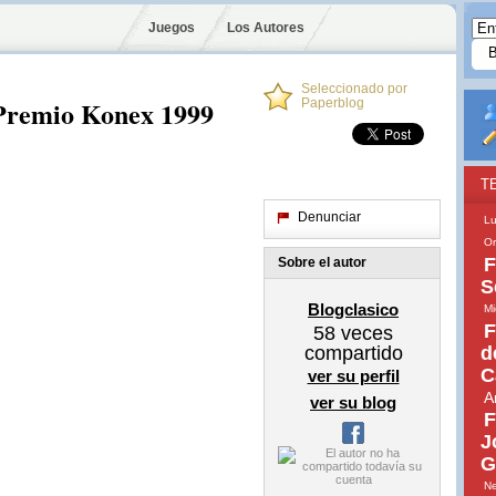
Juegos
Los Autores
Seleccionado por
 Premio Konex 1999
Paperblog
T
Denunciar
Lu
Or
F
Sobre el autor
S
Blogclasico
Mi
F
58
veces
compartido
d
C
ver su perfil
A
ver su blog
F
J
G
Ne