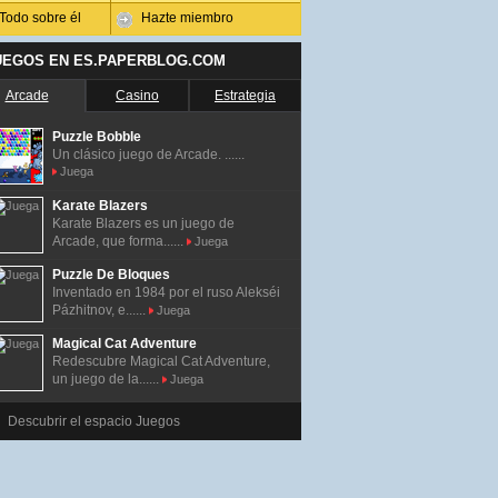
Todo sobre él
Hazte miembro
UEGOS EN ES.PAPERBLOG.COM
Arcade
Casino
Estrategia
Puzzle Bobble
Un clásico juego de Arcade. ......
Juega
Karate Blazers
Karate Blazers es un juego de
Arcade, que forma......
Juega
Puzzle De Bloques
Inventado en 1984 por el ruso Alekséi
Pázhitnov, e......
Juega
Magical Cat Adventure
Redescubre Magical Cat Adventure,
un juego de la......
Juega
Descubrir el espacio Juegos