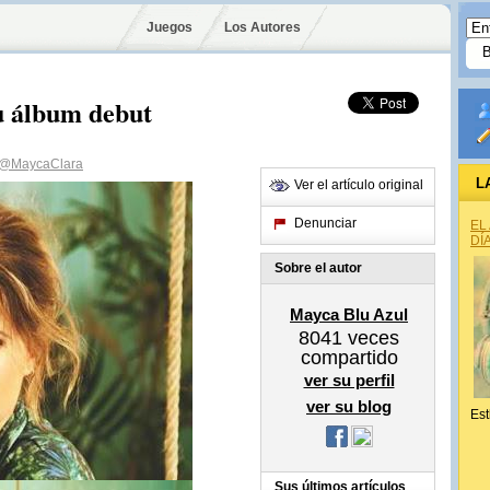
Juegos
Los Autores
u álbum debut
@MaycaClara
L
Ver el artículo original
Denunciar
EL
DÍ
Sobre el autor
Mayca Blu Azul
8041
veces
compartido
ver su perfil
ver su blog
Est
Sus últimos artículos