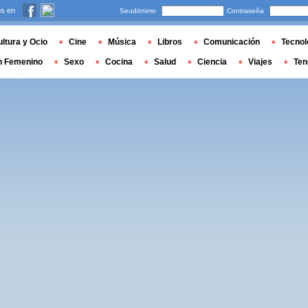
s en
Seudónimo
Contraseña
ltura y Ocio
Cine
Música
Libros
Comunicación
Tecnol
n Femenino
Sexo
Cocina
Salud
Ciencia
Viajes
Ten