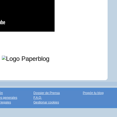
e
ón
Dossier de Prensa
Propón tu blog
s generales
F.A.Q.
legales
Gestionar cookies