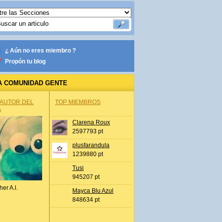
¿ Aún no eres miembro ?
Propón tu blog
A COMUNIDAD GENTE
 AUTOR DEL
TOP MIEMBROS
A
Clarena Roux
2597793 pt
plusfarandula
1239880 pt
Tusi
945207 pt
her A.l.
Mayca Blu Azul
848634 pt