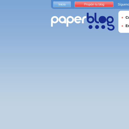
Inicio
Propón tu blog
Sígueno
Cu
E