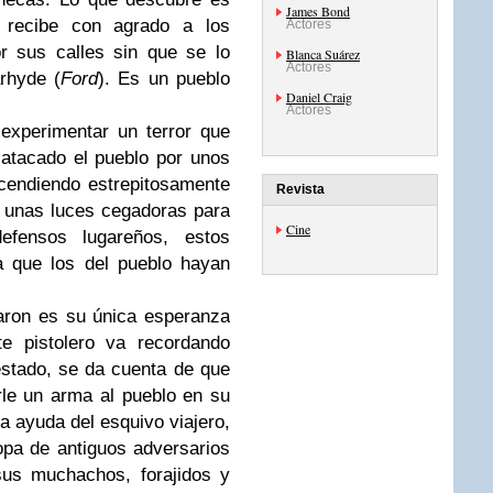
James Bond
 recibe con agrado a los
Actores
r sus calles sin que se lo
Blanca Suárez
Actores
arhyde (
Ford
). Es un pueblo
Daniel Craig
Actores
experimentar un terror que
atacado el pueblo por unos
cendiendo estrepitosamente
Revista
 unas luces cegadoras para
Cine
fensos lugareños, estos
 que los del pueblo hayan
zaron es su única esperanza
e pistolero va recordando
stado, se da cuenta de que
le un arma al pueblo en su
la ayuda del esquivo viajero,
opa de antiguos adversarios
sus muchachos, forajidos y