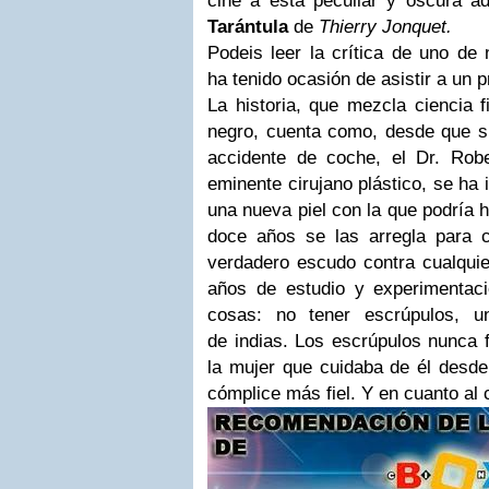
cine a esta peculiar y oscura ad
Tarántula
de
Thierry Jonquet.
Podeis leer la crítica de uno de
ha tenido ocasión de asistir a un 
La historia, que mezcla ciencia f
negro, cuenta como, desde que 
accidente de coche, el Dr. Robe
eminente cirujano plástico, se ha 
una nueva piel con la que podría 
doce años se las arregla para c
verdadero escudo contra cualqui
años de estudio y experimentaci
cosas: no tener escrúpulos, u
de indias. Los escrúpulos nunca f
la mujer que cuidaba de él desde
cómplice más fiel. Y en cuanto al co