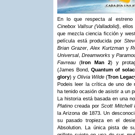
En lo que respecta al estreno
Cinebox Vallsur (Valladolid)
, ellos
que mezcla ciencia ficción y we
película está producida por
Stev
Brian Grazer
,
Alex Kurtzman
y
R
Universal
,
Dreamworks
y
Paramo
Favreau
(
Iron Man
2
) y prot
(James Bond,
Quantum of solac
glory
) y
Olivia Wilde
(
Tron Legac
Podeis leer la crítica de uno de
ha tenido ocasión de asistir a un 
La historia está basada en una no
Platino
creada por
Scott Mitchell
la Arizona de 1873. Un desconoci
su pasado tropieza en el desie
Absolution. La única pista de su
grillete sujeto en una de sus m