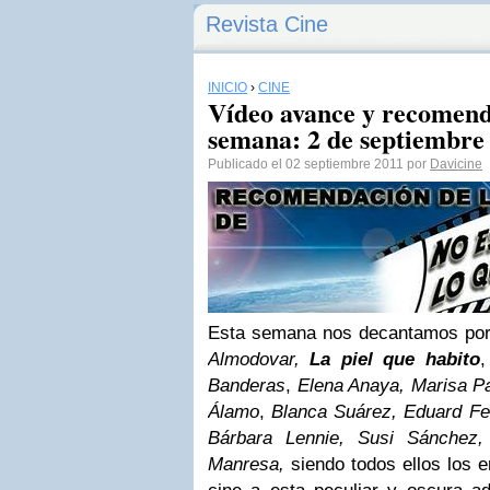
Revista Cine
INICIO
›
CINE
Vídeo avance y recomend
semana: 2 de septiembre
Publicado el 02 septiembre 2011 por
Davicine
Esta semana nos decantamos por 
Almodovar,
La piel que habito
,
Banderas
,
Elena Anaya, Marisa P
Álamo
,
Blanca Suárez, Eduard F
Bárbara Lennie, Susi Sánchez
Manresa,
siendo todos ellos los 