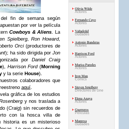
Olivia Wilde
Actores
 del fin de semana según
Fernando Cayo
Actores
 apuestan por ver la película
Valladolid
stern
Cowboys & Aliens
. La
ciudades
en Spielberg
,
Ron Howard
,
Antonio Banderas
oberto Orci
(productores de
Actores
unt
); ha sido dirigida por
Jon
Harrison Ford
Actores
agonizada por
Daniel Craig
Marisa Paredes
e
),
Harrison Ford
(
Morning
Actores
y
y la serie
House
).
Iron Man
Comics
 nuestros colaboradores que
preestreno
aquí
.
Steven Spielberg
Directores de cine
vela gráfica de los estudios
Elena Anaya
 Rosenberg
y nos traslada a
Actores
do (
Craig
) sin recuerdos de
Guerreros
Películas
rto con la hosca villa de
Manresa
 historia es un misterioso
ciudades
uñecas. Lo que descubre es