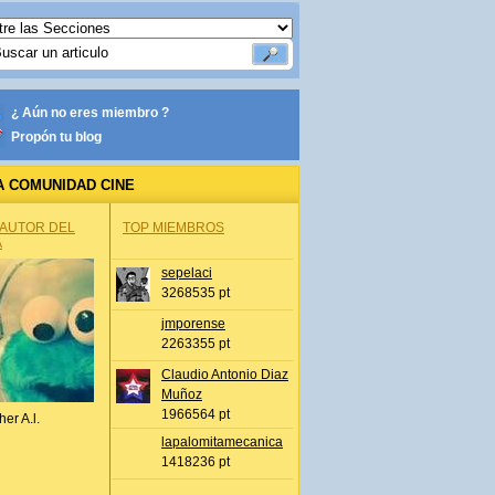
¿ Aún no eres miembro ?
Propón tu blog
A COMUNIDAD CINE
 AUTOR DEL
TOP MIEMBROS
A
sepelaci
3268535 pt
jmporense
2263355 pt
Claudio Antonio Diaz
Muñoz
1966564 pt
her A.l.
lapalomitamecanica
1418236 pt