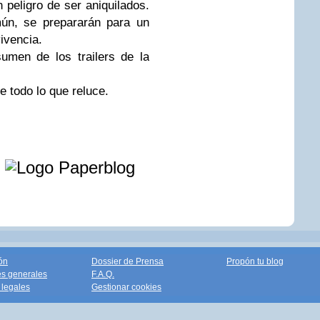
 peligro de ser aniquilados.
ún, se prepararán para un
ivencia.
umen de los trailers de la
 todo lo que reluce.
e
ón
Dossier de Prensa
Propón tu blog
s generales
F.A.Q.
legales
Gestionar cookies