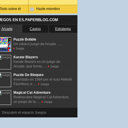
Todo sobre él
Hazte miembro
UEGOS EN ES.PAPERBLOG.COM
Arcade
Casino
Estrategia
Puzzle Bobble
Un clásico juego de Arcade. ......
Juega
Karate Blazers
Karate Blazers es un juego de
Arcade, que forma......
Juega
Puzzle De Bloques
Inventado en 1984 por el ruso Alekséi
Pázhitnov, e......
Juega
Magical Cat Adventure
Redescubre Magical Cat Adventure,
un juego de la......
Juega
Descubrir el espacio Juegos