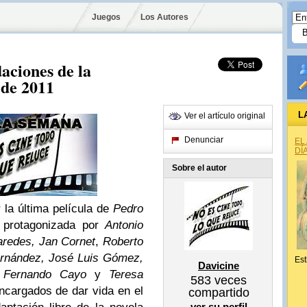
Juegos
Los Autores
aciones de la
 de 2011
L
Ver el artículo original
Denunciar
EL
DÍ
Sobre el autor
la última película de
Pedro
 protagonizada por
Antonio
aredes, Jan Cornet
,
Roberto
ernández, José Luis Gómez,
Est
Davicine
, Fernando Cayo
y
Teresa
583
veces
encargados de dar vida en el
compartido
ver su perfil