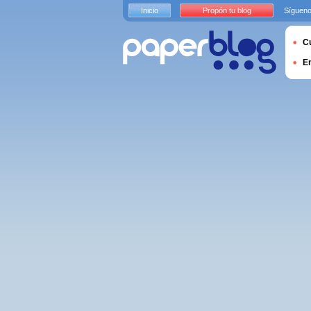
Inicio
Propón tu blog
Sígueno
Cu
E