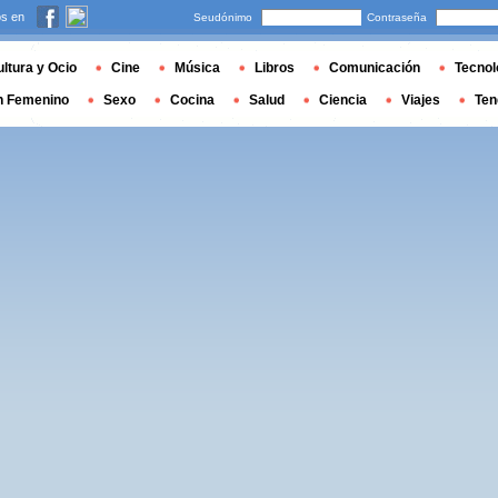
s en
Seudónimo
Contraseña
ltura y Ocio
Cine
Música
Libros
Comunicación
Tecnol
n Femenino
Sexo
Cocina
Salud
Ciencia
Viajes
Ten