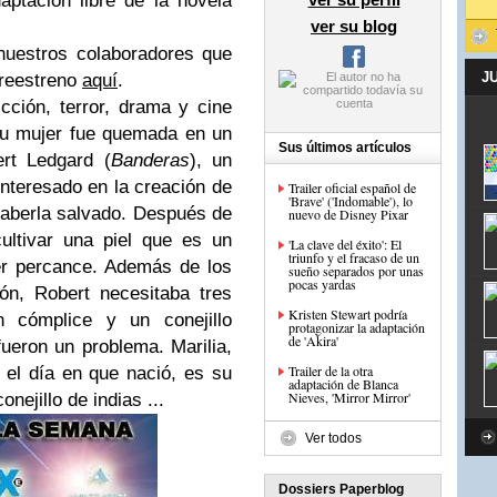
aptación libre de la novela
ver su blog
 nuestros colaboradores que
J
preestreno
aquí
.
icción, terror, drama y cine
su mujer fue quemada en un
Sus últimos artículos
rt Ledgard (
Banderas
), un
interesado en la creación de
Trailer oficial español de
'Brave' ('Indomable'), lo
haberla salvado. Después de
nuevo de Disney Pixar
ultivar una piel que es un
'La clave del éxito': El
triunfo y el fracaso de un
er percance. Además de los
sueño separados por unas
pocas yardas
ón, Robert necesitaba tres
Kristen Stewart podría
n cómplice y un conejillo
protagonizar la adaptación
de 'Akira'
ueron un problema. Marilia,
Trailer de la otra
 el día en que nació, es su
adaptación de Blanca
Nieves, 'Mirror Mirror'
nejillo de indias ...
Ver todos
Dossiers Paperblog