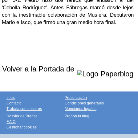
por 3-1. Pedro hizo dos tantos que anularon al del
'Cebolla Rodríguez'. Antes Fábregas marcó desde lejos
con la inestimable colaboración de Muslera. Debutaron
Mario e Isco, que firmó una gran medio hora final.
Volver a la Portada de
Inicio
Presentación
Contacto
Condiciones generales
Trabaja con nosotros
Menciones legales
Dossier de Prensa
Propón tu blog
F.A.Q.
Gestionar cookies