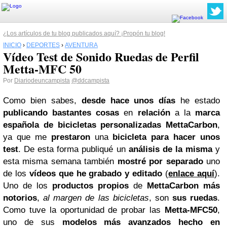
¿Los artículos de tu blog publicados aquí? ¡Propón tu blog!
INICIO
›
DEPORTES
›
AVENTURA
Vídeo Test de Sonido Ruedas de Perfil
Metta-MFC 50
Por
Diariodeuncampista
@ddcampista
Como bien sabes,
desde hace unos días
he estado
publicando bastantes cosas
en
relación
a la
marca
española de bicicletas personalizadas
MettaCarbon
,
ya que me
prestaron
una
bicicleta para hacer unos
test
. De esta forma publiqué un
análisis de la misma
y
esta misma semana también
mostré por separado
uno
de los
vídeos que he grabado y editado
(
enlace aquí
).
Uno de los
productos propios
de
MettaCarbon más
notorios
,
al margen de las bicicletas
, son
sus ruedas
.
Como tuve la oportunidad de probar las
Metta-MFC50
,
uno de sus
modelos más avanzados hecho en