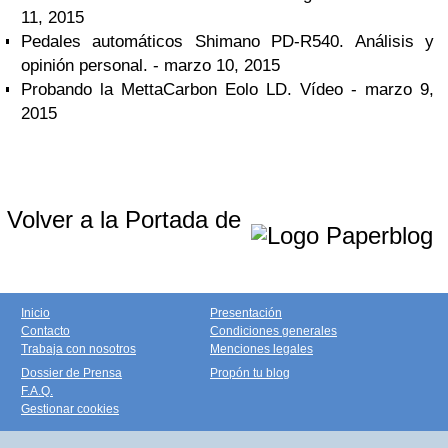
11, 2015
Pedales automáticos Shimano PD-R540. Análisis y
opinión personal.
- marzo 10, 2015
Probando la MettaCarbon Eolo LD. Vídeo
- marzo 9,
2015
Volver a la Portada de
Inicio
Presentación
Contacto
Condiciones generales
Trabaja con nosotros
Menciones legales
Dossier de Prensa
Propón tu blog
F.A.Q.
Gestionar cookies