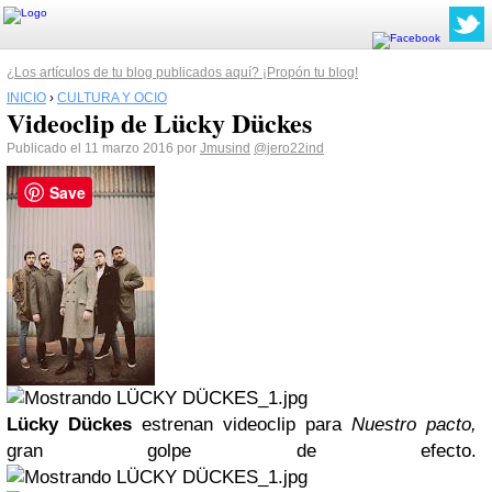
¿Los artículos de tu blog publicados aquí? ¡Propón tu blog!
INICIO
›
CULTURA Y OCIO
Videoclip de Lücky Dückes
Publicado el 11 marzo 2016 por
Jmusind
@jero22ind
Save
Lücky Dückes
estrenan videoclip para
Nuestro pacto,
gran golpe de efecto.