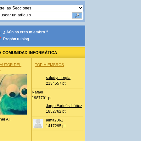
¿ Aún no eres miembro ?
Propón tu blog
A COMUNIDAD INFORMÁTICA
 AUTOR DEL
TOP MIEMBROS
A
saludyenergia
2134557 pt
Rafael
1987701 pt
Jorge Farinós Ibáñez
1852762 pt
her A.l.
alma2061
1417295 pt