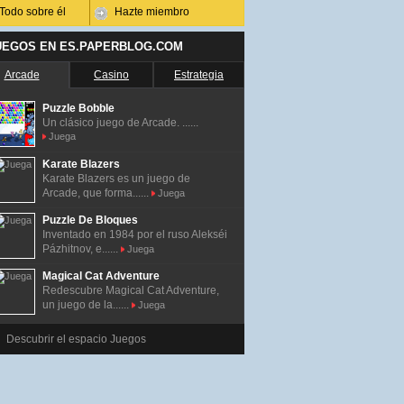
Todo sobre él
Hazte miembro
UEGOS EN ES.PAPERBLOG.COM
Arcade
Casino
Estrategia
Puzzle Bobble
Un clásico juego de Arcade. ......
Juega
Karate Blazers
Karate Blazers es un juego de
Arcade, que forma......
Juega
Puzzle De Bloques
Inventado en 1984 por el ruso Alekséi
Pázhitnov, e......
Juega
Magical Cat Adventure
Redescubre Magical Cat Adventure,
un juego de la......
Juega
Descubrir el espacio Juegos