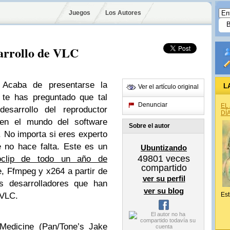
Juegos
Los Autores
sarrollo de VLC
. Acaba de presentarse la
L
Ver el artículo original
 te has preguntado que tal
Denunciar
EL
esarrollo del reproductor
DÍ
 en el mundo del software
Sobre el autor
o. No importa si eres experto
 no hace falta. Este es un
Ubuntizando
49801
veces
oclip de todo un año de
compartido
, Ffmpeg y x264 a partir de
ver su perfil
os desarrolladores que han
ver su blog
 VLC.
Est
Medicine (Pan/Tone’s Jake