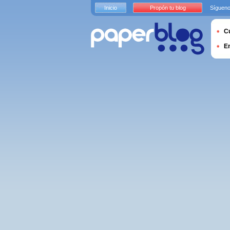
Inicio
Propón tu blog
Sígueno
Cu
E