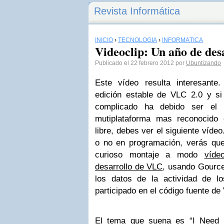
Revista Informática
INICIO
›
TECNOLOGÍA
›
INFORMÁTICA
Videoclip: Un año de de
Publicado el 22 febrero 2012 por
Ubuntizando
Este vídeo resulta interesante
edición estable de VLC 2.0 y si
complicado ha debido ser el d
mutiplataforma mas reconocido
libre, debes ver el siguiente víde
o no en programación, verás que
curioso montaje a modo
víde
desarrollo de VLC
, usando Gource
los datos de la actividad de l
participado en el código fuente de
El tema que suena es “I Need 