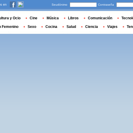
s en
Seudónimo
Contraseña
ltura y Ocio
Cine
Música
Libros
Comunicación
Tecnol
n Femenino
Sexo
Cocina
Salud
Ciencia
Viajes
Ten