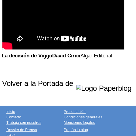
La decisión de Viggo
David Cirici
Algar Editorial
Volver a la Portada de
Inicio
Presentación
Contacto
Condiciones generales
Trabaja con nosotros
Menciones legales
Dossier de Prensa
Propón tu blog
F.A.Q.