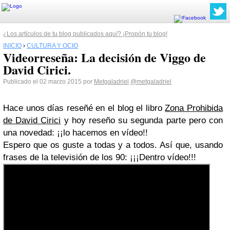
¿Los artículos de tu blog publicados aquí? ¡Propón tu blog!
INICIO
›
CULTURA Y OCIO
Videorreseña: La decisión de Viggo de
David Cirici.
Publicado el 02 marzo 2015 por
Metgaladriel
@metgaladriel
Hace unos días reseñé en el blog el libro
Zona Prohibida
de David Cirici
y hoy reseño su segunda parte pero con
una novedad: ¡¡lo hacemos en vídeo!!
Espero que os guste a todas y a todos. Así que, usando
frases de la televisión de los 90: ¡¡¡Dentro vídeo!!!