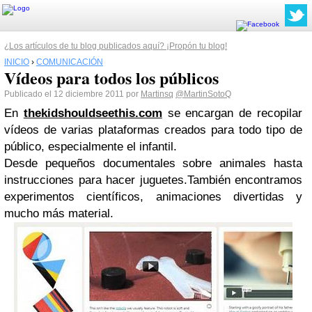
¿Los artículos de tu blog publicados aquí? ¡Propón tu blog!
INICIO
›
COMUNICACIÓN
Vídeos para todos los públicos
Publicado el 12 diciembre 2011 por
Martinsq
@MartinSotoQ
En
thekidshouldseethis.com
se encargan de recopilar
vídeos de varias plataformas creados para todo tipo de
público, especialmente el infantil.
Desde pequeños documentales sobre animales hasta
instrucciones para hacer juguetes.También encontramos
experimentos científicos, animaciones divertidas y
mucho más material.