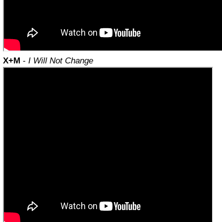
X+M
-
I Will Not Change