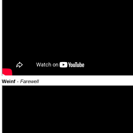
Weinf
-
Farewell