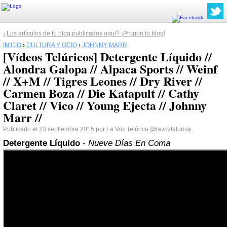
¿Los artículos de tu blog publicados aquí? ¡Propón tu blog!
INICIO
›
CULTURA Y OCIO
›
JOHNNY MARR
[Vídeos Telúricos] Detergente Líquido //
Alondra Galopa // Alpaca Sports // Weinf
// X+M // Tigres Leones // Dry River //
Carmen Boza // Die Katapult // Cathy
Claret // Vico // Young Ejecta // Johnny
Marr //
Publicado el 23 septiembre 2015 por
La Voz Telúrica
@lavoztelurica
Detergente Líquido
-
Nueve Días En Coma