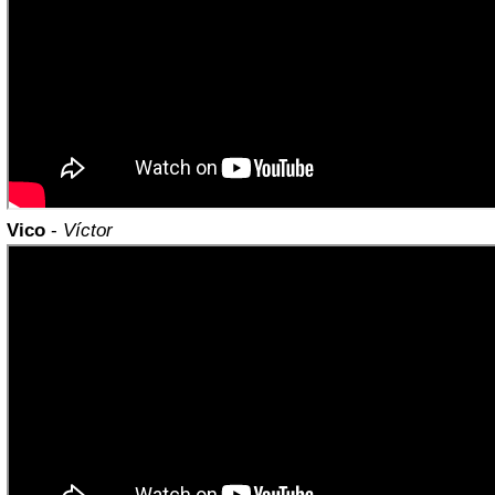
Vico
-
Víctor