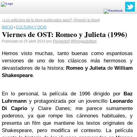
¿Los artículos de tu blog publicados aquí? ¡Propón tu blog!
INICIO
›
CULTURA Y OCIO
Viernes de OST: Romeo y Julieta (1996)
Publicado el 25 abril 2014 por
Proyectorf
@Proyectorfant
Hemos visto muchas, tanto buenas como espantosas
versiones de uno de los clásicos más hermosos y
devastadores de la histora:
Romeo y Julieta
de
William
Shakespeare
.
En lo personal, la película de 1996 dirigido por
Baz
Luhrmann
y protagonizada por un jovencillo
Leonardo
Di Caprio
y Claire Danes; me parece sumamente
poderoso, ya que rompe los cánnones habituales, y
presenta un film que mantiene los textos originales de
Shakespeare, pero modifica el contexto.
La película