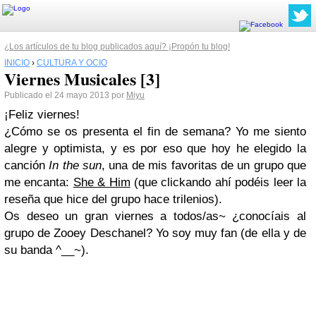
¿Los artículos de tu blog publicados aquí? ¡Propón tu blog!
INICIO
›
CULTURA Y OCIO
Viernes Musicales [3]
Publicado el 24 mayo 2013 por
Miyu
¡Feliz viernes!
¿Cómo se os presenta el fin de semana? Yo me siento
alegre y optimista, y es por eso que hoy he elegido la
canción
In the sun
, una de mis favoritas de un grupo que
me encanta:
She & Him
(que clickando ahí podéis leer la
reseña que hice del grupo hace trilenios).
Os deseo un gran viernes a todos/as~ ¿conocíais al
grupo de Zooey Deschanel? Yo soy muy fan (de ella y de
su banda ^__~).