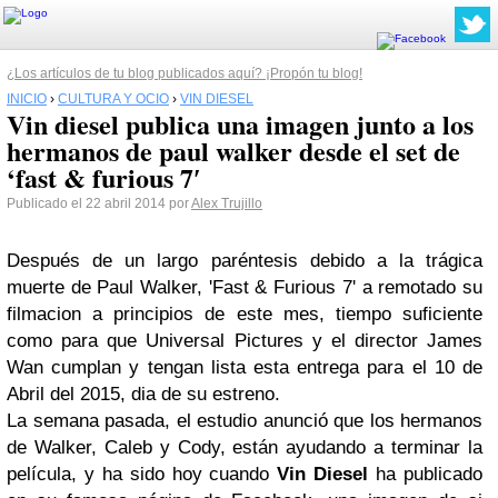
¿Los artículos de tu blog publicados aquí? ¡Propón tu blog!
INICIO
›
CULTURA Y OCIO
›
VIN DIESEL
Vin diesel publica una imagen junto a los
hermanos de paul walker desde el set de
‘fast & furious 7′
Publicado el 22 abril 2014 por
Alex Trujillo
Después de un largo paréntesis debido a la trágica
muerte de Paul Walker, 'Fast & Furious 7' a remotado su
filmacion a principios de este mes, tiempo suficiente
como para que Universal Pictures y el director James
Wan cumplan y tengan lista esta entrega para el 10 de
Abril del 2015, dia de su estreno.
La semana pasada, el estudio anunció que los hermanos
de Walker, Caleb y Cody, están ayudando a terminar la
película, y ha sido hoy cuando
Vin Diesel
ha publicado