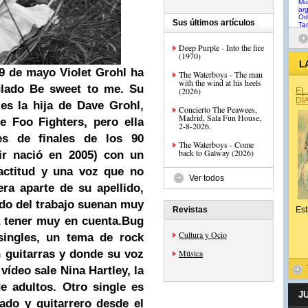
Sus últimos artículos
Deep Purple - Into the fire
(1970)
L
9 de mayo Violet Grohl ha
The Waterboys - The man
with the wind at his heels
ulado Be sweet to me. Su
(2026)
EL
DÍ
 es la hija de Dave Grohl,
Concierto The Peawees,
Madrid, Sala Fun House,
de Foo Fighters, pero ella
2-8-2026.
les de finales de los 90
The Waterboys - Come
back to Galway (2026)
ir nació en 2005) con un
 actitud y una voz que no
Ver todos
ra aparte de su apellido,
ndo del trabajo suenan muy
Revistas
Est
a tener muy en cuenta.
Bug
Cultura y Ocio
singles, un tema de rock
n guitarras y donde su voz
Música
 vídeo sale Nina Hartley, la
e adultos. Otro single es
J
ado y guitarrero desde el