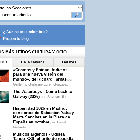
¿ Aún no eres miembro ?
Propón tu blog
OS MÁS LEÍDOS CULTURA Y OCIO
l día
De la semana
Del mes
«Cosmos y Psique. Indicios
para una nueva visión del
mundo», de Richard Tarnas
por
Guillermo Guillermo Lorén González
The Waterboys - Come back to
Galway (2026)
por
Savoytruffle
Hispanidad 2026 en Madrid:
conciertos de Sebastián Yatra y
Marta Sánchez en la Plaza de
España en octubre
por
David
Gallardo
Músicos argentos - Odisea
Tango XXII: el grito de rebeldía