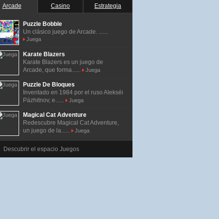
Arcade
Casino
Estrategia
Puzzle Bobble
Un clásico juego de Arcade. ......
Juega
Karate Blazers
Karate Blazers es un juego de
Arcade, que forma......
Juega
Puzzle De Bloques
Inventado en 1984 por el ruso Alekséi
Pázhitnov, e......
Juega
Magical Cat Adventure
Redescubre Magical Cat Adventure,
un juego de la......
Juega
Descubrir el espacio Juegos