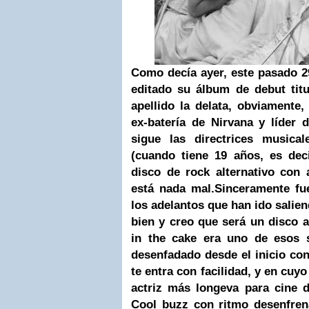
Como decía ayer, e
ste pasado 2
editado su álbum de debut tit
apellido la delata, obviamente,
ex-batería de Nirvana y líder 
sigue las directrices musica
(cuando tiene 19 años, es dec
disco de rock alternativo con
está nada mal.
Sinceramente fue
los adelantos que han ido salie
bien y creo que será un disco 
in the cake era uno de esos 
desenfadado desde el inicio co
te entra con facilidad, y en cuyo
actriz más longeva para cine d
Cool buzz con ritmo desenfren