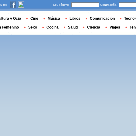
s en
Seudónimo
Contraseña
ltura y Ocio
Cine
Música
Libros
Comunicación
Tecnol
n Femenino
Sexo
Cocina
Salud
Ciencia
Viajes
Ten