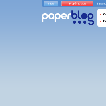
Inicio
Propón tu blog
Sígueno
Cu
E