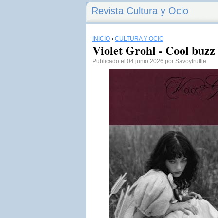
Revista Cultura y Ocio
INICIO
›
CULTURA Y OCIO
Violet Grohl - Cool buzz
Publicado el 04 junio 2026 por
Savoytruffle