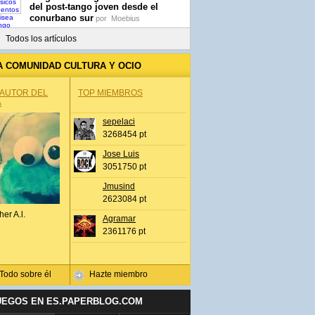
del post-tango joven desde el
conurbano sur
por
Moebius
Todos los artículos
A COMUNIDAD CULTURA Y OCIO
 AUTOR DEL
TOP MIEMBROS
A
sepelaci
3268454 pt
Jose Luis
3051750 pt
Jmusind
2623084 pt
her A.l.
Agramar
2361176 pt
Todo sobre él
Hazte miembro
UEGOS EN ES.PAPERBLOG.COM