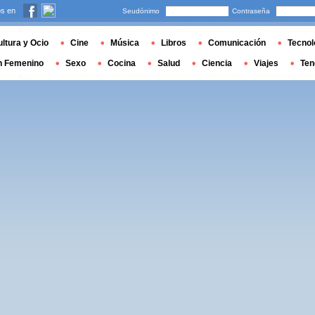
s en
Seudónimo
Contraseña
ltura y Ocio
Cine
Música
Libros
Comunicación
Tecnol
n Femenino
Sexo
Cocina
Salud
Ciencia
Viajes
Ten