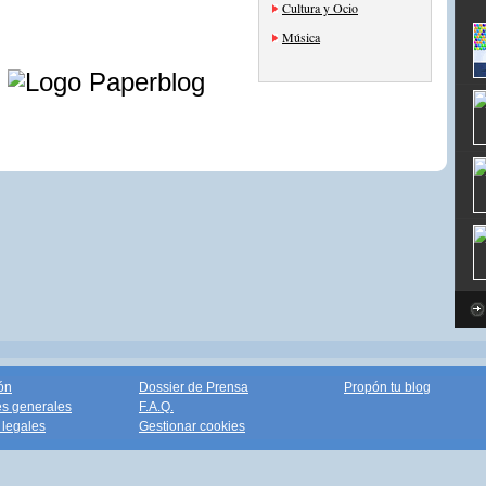
Cultura y Ocio
Música
e
ón
Dossier de Prensa
Propón tu blog
s generales
F.A.Q.
legales
Gestionar cookies