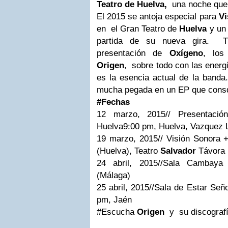
Teatro de Huelva,
una noche que
El 2015 se antoja especial para
Vi
en el Gran Teatro de
Huelva
y un 
partida de su nueva gira. T
presentación de
Oxígeno
, los
Origen
, sobre todo con las energ
es la esencia actual de la banda
mucha pegada en un EP que consqu
#Fechas
12 marzo, 2015// Presentació
Huelva9:00 pm, Huelva, Vazquez 
19 marzo, 2015// Visión Sonora 
(Huelva), Teatro
Salvador
Távora
24 abril, 2015//Sala Cambay
(Málaga)
25 abril, 2015//Sala de Estar Señ
pm, Jaén
#Escucha
Origen
y su discografí