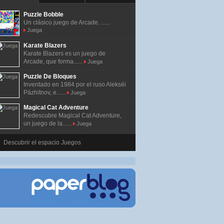
Puzzle Bobble
Un clásico juego de Arcade. ......
Juega
Karate Blazers
Karate Blazers es un juego de
Arcade, que forma......
Juega
Puzzle De Bloques
Inventado en 1984 por el ruso Alekséi
Pázhitnov, e......
Juega
Magical Cat Adventure
Redescubre Magical Cat Adventure,
un juego de la......
Juega
Descubrir el espacio Juegos