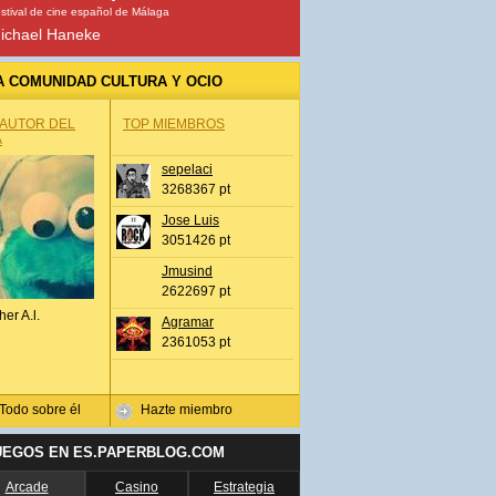
stival de cine español de Málaga
ichael Haneke
A COMUNIDAD CULTURA Y OCIO
 AUTOR DEL
TOP MIEMBROS
A
sepelaci
3268367 pt
Jose Luis
3051426 pt
Jmusind
2622697 pt
her A.l.
Agramar
2361053 pt
Todo sobre él
Hazte miembro
UEGOS EN ES.PAPERBLOG.COM
Arcade
Casino
Estrategia