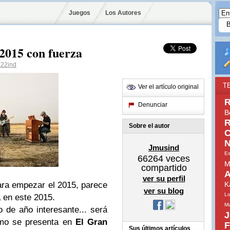
Juegos
Los Autores
 2015 con fuerza
22ind
T
Ver el artículo original
R
Denunciar
B
R
Sobre el autor
C
N
Jmusind
Es
66264
veces
M
compartido
A
ver su perfil
ara empezar el 2015, parece
K
ver su blog
Lo
a en este 2015.
Mu
o de año interesante... será
J
mo se presenta en
El Gran
F
Sus últimos artículos