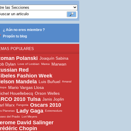
¿ Aún no eres miembro ?
Propón tu blog
EMAS POPULARES
oman Polanski
Joaquín Sabina
ob Dylan
Marwan
Love of Lesbian
Marea
ussian Red
ibeles Fashion Week
elson Mandela
Luis Buñuel
Amaral
Mario Vargas Llosa
topa
ichel Houellebecq
Orson Welles
RCO 2010
Tulsa
Janis Joplin
Oscars 2010
arl Marx
Fangoria
Lady Gaga
s Planetas
Extremoduro
seo del Prado
Lori Meyers
erome David Salinger
rédéric Chopin