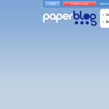
Inicio
Propón tu blog
Sígueno
Cu
E