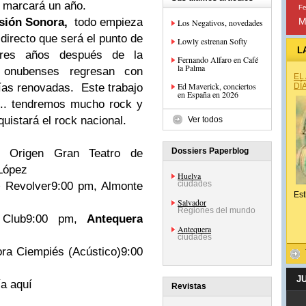
 marcará un año.
Fe
sión Sonora,
todo empieza
M
Los Negativos, novedades
directo que será el punto de
Lowly estrenan Softy
L
res años después de la
Fernando Alfaro en Café
la Palma
 onubenses regresan con
EL
Ed Maverick, conciertos
ías renovadas. Este trabajo
DÍ
en España en 2026
... tendremos mucho rock y
istará el rock nacional.
Ver todos
Dossiers Paperblog
n Origen Gran Teatro de
López
Huelva
ciudades
+ Revolver9:00 pm, Almonte
Est
Salvador
Regiones del mundo
a Club9:00 pm,
Antequera
Antequera
ciudades
ora Ciempiés (Acústico)9:00
J
a aquí
Revistas