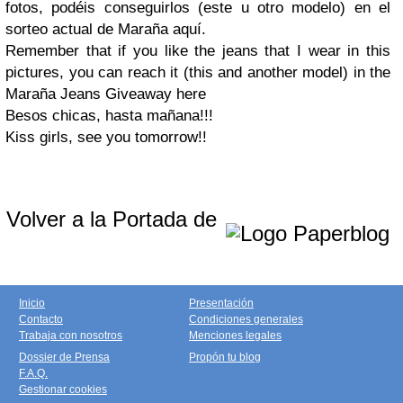
fotos, podéis conseguirlos (este u otro modelo) en el
sorteo actual de Maraña
aquí
.
Remember that if you like the jeans that I wear in this
pictures, you can reach it (this and another model) in the
Maraña Jeans Giveaway
here
Besos chicas, hasta mañana!!!
Kiss girls, see you tomorrow!!
Volver a la Portada de
Inicio
Presentación
Contacto
Condiciones generales
Trabaja con nosotros
Menciones legales
Dossier de Prensa
Propón tu blog
F.A.Q.
Gestionar cookies