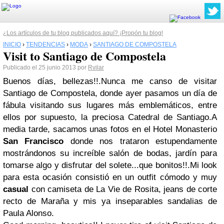
¿Los artículos de tu blog publicados aquí? ¡Propón tu blog!
INICIO
›
TENDENCIAS
›
MODA
›
SANTIAGO DE COMPOSTELA
Visit to Santiago de Compostela
Publicado el 25 junio 2013 por
Rvilar
Buenos días, bellezas!!.Nunca me canso de visitar
Santiago de Compostela, donde ayer pasamos un día de
fábula visitando sus lugares más emblemáticos, entre
ellos por supuesto, la preciosa Catedral de Santiago.A
media tarde, sacamos unas fotos en el Hotel Monasterio
San Francisco
donde nos trataron estupendamente
mostrándonos su increíble salón de bodas, jardín para
tomarse algo y disfrutar del solete...que bonitos!!.Mi look
para esta ocasión consistió en un outfit cómodo y muy
casual
con camiseta de
La Vie de Rosita
, jeans de corte
recto de
Maraña
y mis ya inseparables sandalias de
Paula Alonso
.