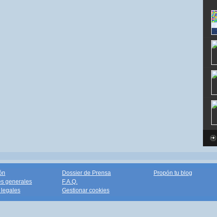
ón
Dossier de Prensa
Propón tu blog
s generales
F.A.Q.
legales
Gestionar cookies