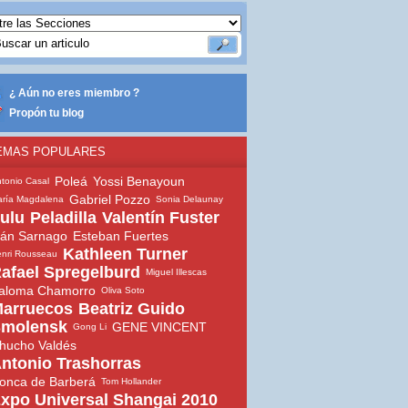
¿ Aún no eres miembro ?
Propón tu blog
EMAS POPULARES
Poleá
Yossi Benayoun
tonio Casal
Gabriel Pozzo
ría Magdalena
Sonia Delaunay
ulu
Peladilla
Valentín Fuster
ván Sarnago
Esteban Fuertes
Kathleen Turner
nri Rousseau
afael Spregelburd
Miguel Illescas
aloma Chamorro
Oliva Soto
arruecos
Beatriz Guido
molensk
GENE VINCENT
Gong Li
hucho Valdés
ntonio Trashorras
onca de Barberá
Tom Hollander
xpo Universal Shangai 2010