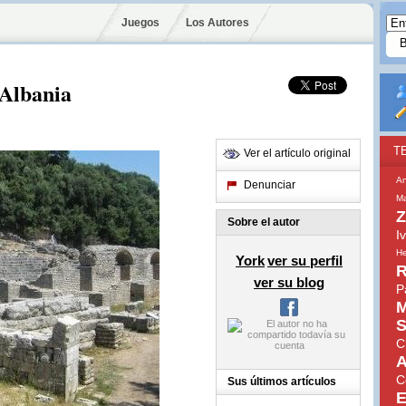
Juegos
Los Autores
 Albania
T
Ver el artículo original
An
Denunciar
Ma
Z
Sobre el autor
I
He
York
ver su perfil
R
ver su blog
P
M
S
C
A
C
Sus últimos artículos
E