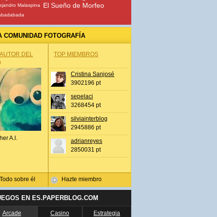
El Sueño de Morfeo
ejandro Malaspina
abadabada
A COMUNIDAD FOTOGRAFÍA
 AUTOR DEL
TOP MIEMBROS
A
Cristina Sanjosé
3902196 pt
sepelaci
3268454 pt
silviainterblog
2945886 pt
her A.l.
adrianreyes
2850031 pt
Todo sobre él
Hazte miembro
UEGOS EN ES.PAPERBLOG.COM
Arcade
Casino
Estrategia