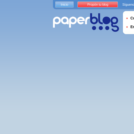
Inicio
Propón tu blog
Sígueno
Cu
E