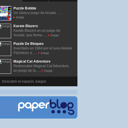
Puzzle Bobble
Un clásico juego de Arcade. ......
Juega
Karate Blazers
Karate Blazers es un juego de
Arcade, que forma......
Juega
Puzzle De Bloques
Inventado en 1984 por el ruso Alekséi
Pázhitnov, e......
Juega
Magical Cat Adventure
Redescubre Magical Cat Adventure,
un juego de la......
Juega
Descubrir el espacio Juegos