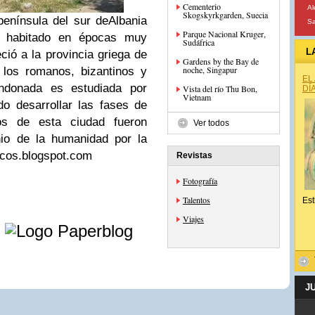
Cementerio
Al
Skogskyrkgarden, Suecia
enínsula del sur deAlbania
S
Parque Nacional Kruger,
o habitado en épocas muy
Sudáfrica
L
ió a la provincia griega de
Gardens by the Bay de
noche, Singapur
los romanos, bizantinos y
EL
andonada es estudiada por
Vista del río Thu Bon,
DÍ
Vietnam
o desarrollar las fases de
tos de esta ciudad fueron
Ver todos
nio de la humanidad por la
ticos.blogspot.com
Revistas
Fotografía
Talentos
Est
e
Viajes
J