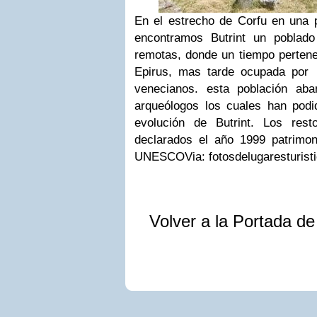
En el estrecho de Corfu en una p
encontramos Butrint un poblad
remotas, donde un tiempo pertenec
Epirus, mas tarde ocupada por 
venecianos. esta población ab
arqueólogos los cuales han podid
evolución de Butrint. Los res
declarados el año 1999 patrimo
UNESCO
Via:
fotosdelugaresturis
Volver a la Portada d