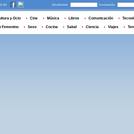
s en
Seudónimo
Contraseña
ltura y Ocio
Cine
Música
Libros
Comunicación
Tecnol
n Femenino
Sexo
Cocina
Salud
Ciencia
Viajes
Ten