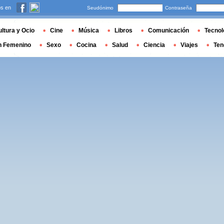
s en
Seudónimo
Contraseña
ltura y Ocio
Cine
Música
Libros
Comunicación
Tecnol
n Femenino
Sexo
Cocina
Salud
Ciencia
Viajes
Ten