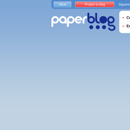
Inicio
Propón tu blog
Sígueno
Cu
E