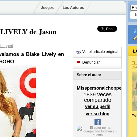
Juegos
Los Autores
IVELY de Jason
chopped
L
Ver el artículo original
 veíamos a
Blake Lively
en
t SOHO:
Denunciar
EL
DÍ
Sobre el autor
Misspersonalchopped
1839
veces
compartido
ver su perfil
ver su blog
Est