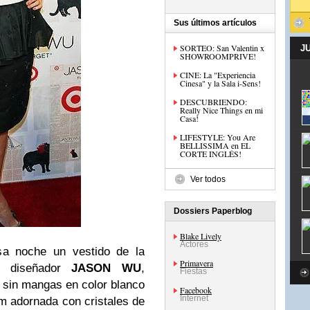
Sus últimos artículos
SORTEO: San Valentin x
J
SHOWROOMPRIVE!
CINE: La "Experiencia
Cinesa" y la Sala i-Sens!
DESCUBRIENDO:
Really Nice Things en mi
Casa!
LIFESTYLE: You Are
BELLISSIMA en EL
CORTE INGLÉS!
Ver todos
Dossiers Paperblog
Blake Lively
Actores
esa noche un vestido de la
Primavera
 diseñador
JASON WU
,
Fiestas
 sin mangas en color blanco
Facebook
Internet
um adornada con cristales de