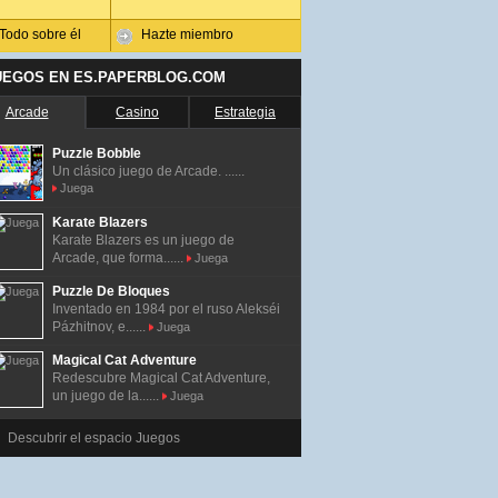
Todo sobre él
Hazte miembro
UEGOS EN ES.PAPERBLOG.COM
Arcade
Casino
Estrategia
Puzzle Bobble
Un clásico juego de Arcade. ......
Juega
Karate Blazers
Karate Blazers es un juego de
Arcade, que forma......
Juega
Puzzle De Bloques
Inventado en 1984 por el ruso Alekséi
Pázhitnov, e......
Juega
Magical Cat Adventure
Redescubre Magical Cat Adventure,
un juego de la......
Juega
Descubrir el espacio Juegos