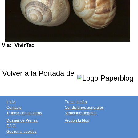
Vía:
VivirTao
Volver a la Portada de
Inicio
Presentación
Contacto
Condiciones generales
Trabaja con nosotros
Menciones legales
Dossier de Prensa
Propón tu blog
F.A.Q.
Gestionar cookies