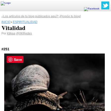
¿Los artículos de tu blog publicados aquí? ¡Propón tu blog!
INICIO
›
ESPIRITUALIDAD
Vitalidad
Por
Ktikaa
@XKRedes
#251
Save