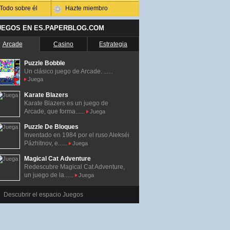
Todo sobre él
Hazte miembro
UEGOS EN ES.PAPERBLOG.COM
Arcade
Casino
Estrategia
Puzzle Bobble
Un clásico juego de Arcade. ......
Juega
Karate Blazers
Karate Blazers es un juego de
Arcade, que forma......
Juega
Puzzle De Bloques
Inventado en 1984 por el ruso Alekséi
Pázhitnov, e......
Juega
Magical Cat Adventure
Redescubre Magical Cat Adventure,
un juego de la......
Juega
Descubrir el espacio Juegos