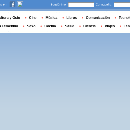
s en
Seudónimo
Contraseña
ltura y Ocio
Cine
Música
Libros
Comunicación
Tecnol
n Femenino
Sexo
Cocina
Salud
Ciencia
Viajes
Ten