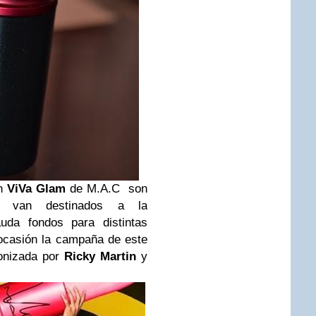
ón
ViVa Glam
de M.A.C son
s van destinados a la
da fondos para distintas
 ocasión la campaña de este
gonizada por
Ricky Martin
y