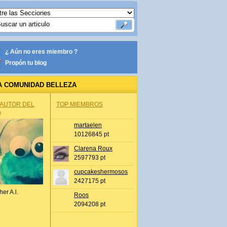
¿ Aún no eres miembro ?
Propón tu blog
A COMUNIDAD BELLEZA
 AUTOR DEL
TOP MIEMBROS
A
martaelen
10126845 pt
Clarena Roux
2597793 pt
cupcakeshermosos
2427175 pt
her A.l.
Roos
2094208 pt