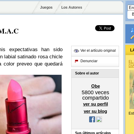
Juegos
Los Autores
M.A.C
s expectativas han sido
L
Ver el artículo original
n labial satinado rosa chicle
Denunciar
EL
a color preveo que quedará
DÍ
Sobre el autor
Obe
5800
veces
compartido
ver su perfil
ver su blog
Est
Sus últimos artículos