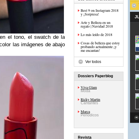
Best 9 on Instagram 2018
y ¡Sorpresa!
J
Arte y Belleza en un
regalo | Navidad 2018
Lo más leído de 2018
en el tono, el swatch de la
Cosas de belleza que estoy
 color las imágenes de abajo
probando actualmente ¡y
me encantan!
Ver todos
Dossiers Paperblog
Viva Glam
Moda
Ricky Martin
Cantantes
Marca
Periódicos
Revista