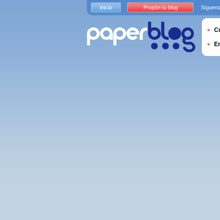
Inicio
Propón tu blog
Sígueno
Cu
E