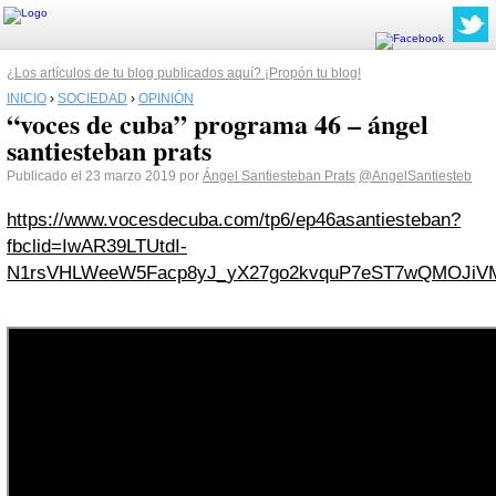
¿Los artículos de tu blog publicados aquí? ¡Propón tu blog!
INICIO
›
SOCIEDAD
›
OPINIÓN
“voces de cuba” programa 46 – ángel
santiesteban prats
Publicado el 23 marzo 2019 por
Ángel Santiesteban Prats
@AngelSantiesteb
https://www.vocesdecuba.com/tp6/ep46asantiesteban?
fbclid=IwAR39LTUtdI-
N1rsVHLWeeW5Facp8yJ_yX27go2kvquP7eST7wQMOJiV