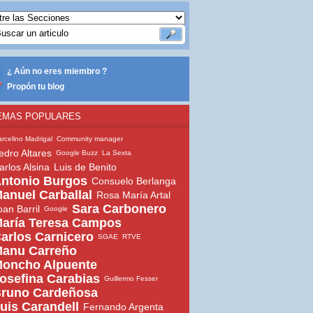
¿ Aún no eres miembro ?
Propón tu blog
EMAS POPULARES
rcelino Madrigal
Community manager
edro Altares
Google Buzz
La Sexta
arlos Alsina
Luis de Benito
ntonio Burgos
Consuelo Berlanga
anuel Carballal
Rosa María Artal
Sara Carbonero
oan Barril
Google
aría Teresa Campos
arlos Carnicero
SGAE
RTVE
anu Carreño
oncho Alpuente
osefina Carabias
Guillermo Fesser
runo Cardeñosa
uis Carandell
Fernando Argenta