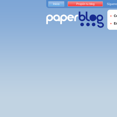
Inicio
Propón tu blog
Sígueno
Cu
E