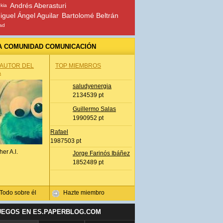
Andrés Aberasturi
ekia
iguel Ángel Aguilar
Bartolomé Beltrán
ad
A COMUNIDAD COMUNICACIÓN
 AUTOR DEL
TOP MIEMBROS
A
saludyenergia
2134539 pt
Guillermo Salas
1990952 pt
Rafael
1987503 pt
her A.l.
Jorge Farinós Ibáñez
1852489 pt
Todo sobre él
Hazte miembro
UEGOS EN ES.PAPERBLOG.COM