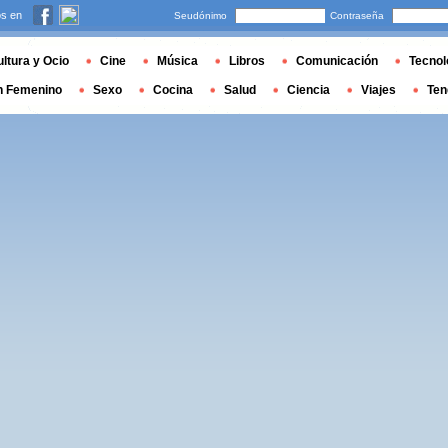
s en
Seudónimo
Contraseña
ltura y Ocio
Cine
Música
Libros
Comunicación
Tecnol
n Femenino
Sexo
Cocina
Salud
Ciencia
Viajes
Ten