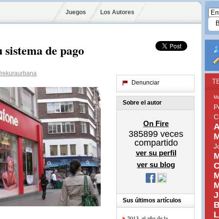
Juegos
Los Autores
u sistema de pago
rekuraurbana
T
Denunciar
Ma
Sobre el autor
P
C
On Fire
A
385899
veces
M
compartido
J
ver su perfil
M
ver su blog
C
M
M
J
Sus últimos artículos
B
L
2013, el año de la