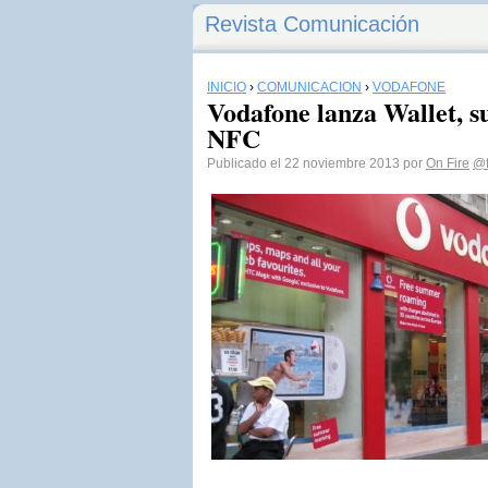
Revista Comunicación
INICIO
›
COMUNICACIÓN
›
VODAFONE
Vodafone lanza Wallet, s
NFC
Publicado el 22 noviembre 2013 por
On Fire
@f