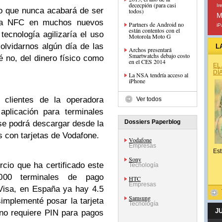
dececpión (para casi
Ir
io que nunca acabará de ser
todos)
M
ogía NFC en muchos nuevos
Partners de Android no
iP
están contentos con el
tecnología agilizaría el uso
Motorola Moto G
lvidarnos algún día de las
L
Archos presentará
Smartwatchs debajo costo
ué no, del dinero físico como
en el CES 2014
EL
DÍ
La NSA tendría acceso al
iPhone
clientes de la operadora
Ver todos
aplicación para terminales
Dossiers Paperblog
se podrá descargar desde la
os con tarjetas de Vodafone.
Vodafone
Empresas
Est
Sony
cio que ha certificado este
Tecnología
.000 terminales de pago
HTC
Empresas
Visa, en España ya hay 4.5
Samsung
simplementé posar la tarjeta
Tecnología
J
no requiere PIN para pagos