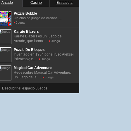
Arcade
Casino
Estrategia
Puzzle Bobble
Un clásico juego de Arcade. ......
Juega
Karate Blazers
Karate Blazers es un juego de
Arcade, que forma......
Juega
Puzzle De Bloques
Inventado en 1984 por el ruso Alekséi
Pázhitnov, e......
Juega
Magical Cat Adventure
Redescubre Magical Cat Adventure,
un juego de la......
Juega
Descubrir el espacio Juegos