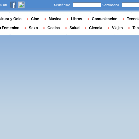
s en
Seudónimo
Contraseña
ltura y Ocio
Cine
Música
Libros
Comunicación
Tecnol
n Femenino
Sexo
Cocina
Salud
Ciencia
Viajes
Ten