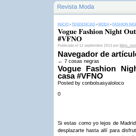
Revista Moda
INICIO
›
TENDENCIAS
›
MODA
›
FASHION NIG
Vogue Fashion Night Out
#VFNO
Publicado el 12 septiembre 2013 por
Miris_con
Navegador de artícu
←
7 cosas negras
Vogue
Fashion Nig
casa #VFNO
Posted by
conbolsasyaloloco
0
Si estas como yo lejos de Madrid
desplazarte hasta allí para disfr