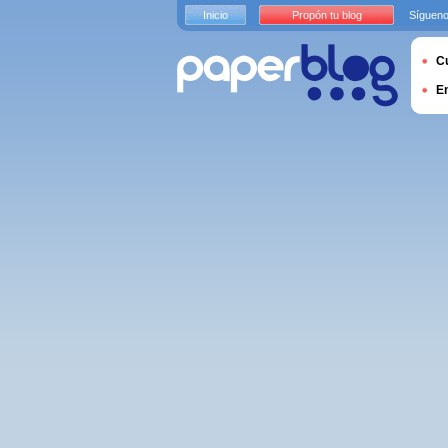
Inicio
Propón tu blog
Sígueno
Cu
E