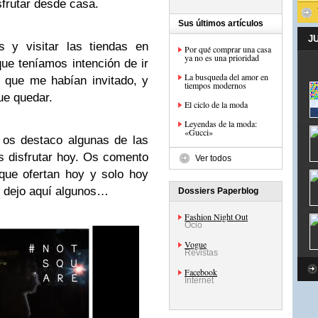
frutar desde casa.
Sus últimos artículos
J
 y visitar las tiendas en
Por qué comprar una casa
ya no es una prioridad
ue teníamos intención de ir
La busqueda del amor en
s que me habían invitado, y
tiempos modernos
ue quedar.
El ciclo de la moda
Leyendas de la moda:
«Gucci»
 os destaco algunas de las
s disfrutar hoy. Os comento
Ver todos
que ofertan hoy y solo hoy
s dejo aquí algunos…
Dossiers Paperblog
Fashion Night Out
Ocio
Vogue
Revistas
Facebook
Internet