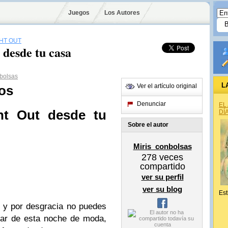
Juegos
Los Autores
HT OUT
 desde tu casa
bolsas
L
Ver el artículo original
los
Denunciar
EL
ht Out
desde tu
DÍ
Sobre el autor
Miris_conbolsas
278
veces
compartido
ver su perfil
ver su blog
Est
 y por desgracia no puedes
utar de esta noche de moda,