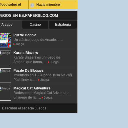
Todo sobre él
Hazte miembro
UEGOS EN ES.PAPERBLOG.COM
Arcade
Casino
Estrategia
Puzzle Bobble
Un clásico juego de Arcade. ......
Juega
Karate Blazers
Karate Blazers es un juego de
Arcade, que forma......
Juega
Puzzle De Bloques
Inventado en 1984 por el ruso Alekséi
Pázhitnov, e......
Juega
Magical Cat Adventure
Redescubre Magical Cat Adventure,
un juego de la......
Juega
Descubrir el espacio Juegos