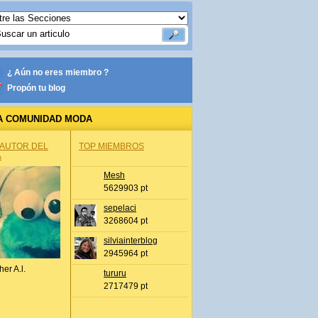
¿ Aún no eres miembro ?
Propón tu blog
A COMUNIDAD MODA
 AUTOR DEL
TOP MIEMBROS
A
Mesh
5629903 pt
sepelaci
3268604 pt
silviainterblog
2945964 pt
her A.l.
tururu
2717479 pt