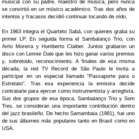
musical con su padre, maestro de música, pero nunca
se convirtió en un músico académico. Tras dos años de
intentos y fracasos decidió continuar tocando de oído.
En 1963 integra el
Quarteto Sabá
, con quienes graba su
primer
LP
. En seguida forma el
Sambalanço Trio
, con
Airto Moreira
y
Humberto Claiber
. Juntos grabaron un
disco con
Lennie Dale
que les hizo ganar varios premios
y, sobretodo, reconocimiento. A finales de esa misma
década, la red
TV Record de São Paulo
le invita a
participar en un especial llamado
"Passaporte para o
Estrelato"
. Tras esa experiencia la emisora decide
contratarle para ejercer como instrumentista y arreglista.
Sus dos grupos de esa época,
Sambalanço Trio
y
Som
Tres
, se consideran una importante contribución dentro
del jazz brasileño. De hecho
Samambaia
(1981), fue uno
de sus álbumes más populares tanto en
Brasil
como en
USA
.