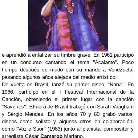
e aprendió a enfatizar su timbre grave. En 1961 participó
en un concurso cantando el tema
"Acalanto"
. Poco
tiempo después se mudó con su marido a
Venezuela
,
pasando algunos
años alejada del medio artístico.
De vuelta en Brasil, lanzó su primer disco,
"Nana"
.
En
1966, participó en el
I Festival Internacional de la
Canción
, obteniendo el primer lugar con la canción
"Saveiros"
. EFuera de Brasil trabajó con
Sarah Vaugham
y
Sérgio Mendes
. En los años 70 y 80 grabó varios
discos como solista y algunos otros en colaboración,
como
"Voz e Suor"
(1983) junto al pianista, compositor y
arreglista
César
Camargo
Mariano
.