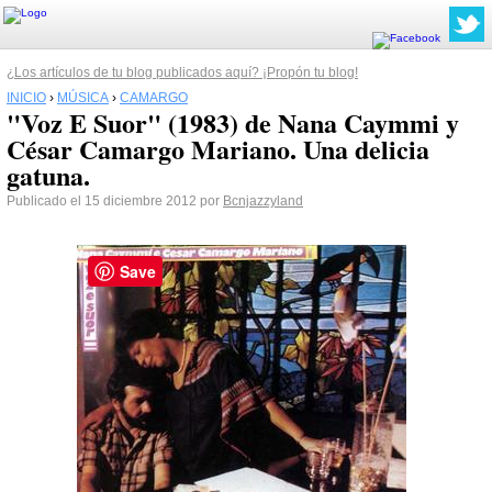
¿Los artículos de tu blog publicados aquí? ¡Propón tu blog!
INICIO
›
MÚSICA
›
CAMARGO
"Voz E Suor" (1983) de Nana Caymmi y
César Camargo Mariano. Una delicia
gatuna.
Publicado el 15 diciembre 2012 por
Bcnjazzyland
Save