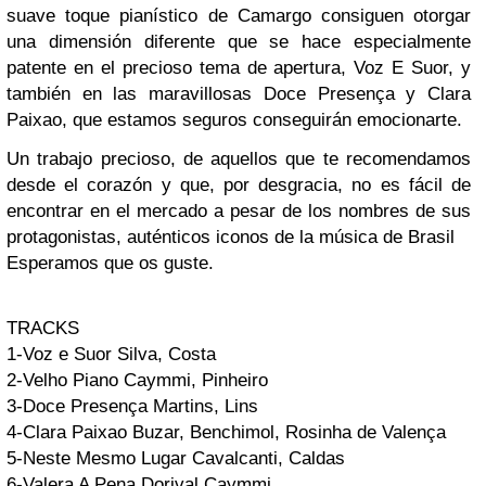
suave toque pianístico de
Camargo
consiguen otorgar
una dimensión diferente que se hace especialmente
patente en el precioso tema de apertura,
Voz E Suor
, y
también en las maravillosas
Doce Presença
y
Clara
Paixao
, que estamos seguros conseguirán emocionarte.
Un trabajo precioso, de aquellos que te recomendamos
desde el corazón y que, por desgracia, no es fácil de
encontrar en el mercado a pesar de los nombres de sus
protagonistas, auténticos iconos de la música de
Brasil
Esperamos que os guste.
TRACKS
1-Voz e Suor
Silva, Costa
2-Velho Piano
Caymmi, Pinheiro
3-Doce Presença
Martins, Lins
4-Clara Paixao
Buzar, Benchimol, Rosinha de Valença
5-Neste Mesmo Lugar
Cavalcanti, Caldas
6-Valera A Pena
Dorival Caymmi