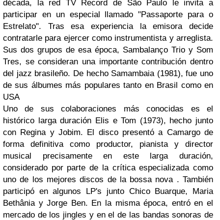
década, la red
TV Record de São Paulo
le invita a
participar en un especial llamado
"Passaporte para o
Estrelato"
. Tras esa experiencia la emisora decide
contratarle para ejercer como instrumentista y arreglista.
Sus dos grupos de esa época,
Sambalanço Trio
y
Som
Tres
, se consideran una importante contribución dentro
del jazz brasileño. De hecho
Samambaia
(1981), fue uno
de sus álbumes más populares tanto en
Brasil
como en
USA
Uno de sus colaboraciones más conocidas es el
histórico larga duración
Elis e Tom
(1973), hecho junto
con
Regina
y
Jobim
. El disco presentó a
Camargo
de
forma definitiva como productor, pianista y director
musical precisamente en este larga duración,
considerado por parte de la crítica especializada como
uno de los mejores discos de la bossa nova . También
participó en algunos
LP's
junto
Chico Buarque, Maria
Bethânia
y
Jorge Ben
. En la misma época, entró en el
mercado de los jingles y en el de las bandas sonoras de