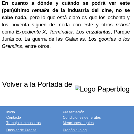
En cuanto a dónde y cuándo se podrá ver este
(pen)último
remake
de la industria del cine, no se
sabe nada,
pero lo que está claro es que los ochenta y
los noventa siguen de moda con este y otros
reboot
como
Expediente
X
,
Terminator
,
Los cazafantas
, Parque
Jurásico, La guerra de las Galaxias,
Los goonies
o
los
Gremlins
, entre otros.
Volver a la Portada de
Inicio
Presentación
Contacto
Condiciones generales
Trabaja con nosotros
Menciones legales
Dossier de Prensa
Propón tu blog