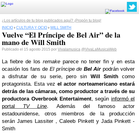
¿Los artículos de tu blog publicados aquí? ¡Propón tu blog!
INICIO
›
CULTURA Y OCIO
›
WILL SMITH
Vuelve “El Príncipe de Bel Air” de la
mano de Will Smith
Publicado el 15 agosto 2015 por
Vivalamusica
@VivaLaMusicaWeb
La fiebre de los
remake
parece no tener fin y en esta
ocasión los fans de
El príncipe de
Bel Air
podrán volver
a disfrutar de su serie, pero sin
Will Smith
como
protagonista. Esta vez
el actor norteamericano estará
detrás de las cámaras, como productor a través de su
productora Overbrook Entertaiment
, según
informó el
portal
TV Line
. Además del famoso actor
estadounidense, otros miembros de la producción
serán James Lassiter , Caleeb Pinkett y Jada Pinkett -
Smith