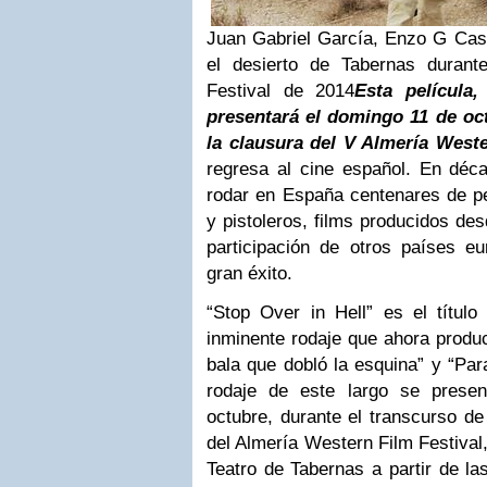
Juan Gabriel García, Enzo G Caste
el desierto de Tabernas durant
Festival de 2014
Esta película
presentará el domingo 11 de oc
la clausura del V Almería Weste
regresa al cine español. En déc
rodar en España centenares de pe
y pistoleros, films producidos des
participación de otros países e
gran éxito.
“Stop Over in Hell” es el título
inminente rodaje que ahora produ
bala que dobló la esquina” y “Para
rodaje de este largo se prese
octubre, durante el transcurso de
del Almería Western Film Festival,
Teatro de Tabernas a partir de la