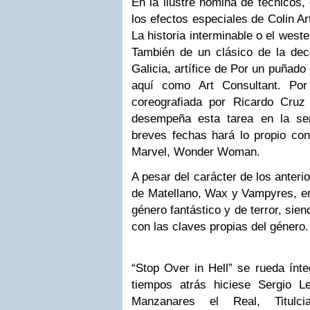
En la ilustre nómina de técnicos, 
los efectos especiales de Colin Ar
La historia interminable o el weste
También de un clásico de la dec
Galicia, artífice de Por un puñado
aquí como Art Consultant. Por
coreografiada por Ricardo Cruz
desempeña esta tarea en la se
breves fechas hará lo propio con
Marvel, Wonder Woman.
A pesar del carácter de los anteri
de Matellano, Wax y Vampyres, en
género fantástico y de terror, si
con las claves propias del género.
“Stop Over in Hell” se rueda ín
tiempos atrás hiciese Sergio L
Manzanares el Real, Titulci