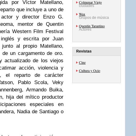
gida por Víctor Matellano,
Colmenar Viejo
ciudades
eparto que incluye a uno de
Wax
 actor y director Enzo G.
Grupos de música
 Keoma, mentor de Quentin
Quentin Tarantino
Actores
ería Western Film Festival
 inglés y escrita por Juan
junto al propio Matellano,
Revistas
o de un cargamento de oro.
 actualizado de los viejos
Cine
catimar acción, violencia y
Cultura y Ocio
i, el reparto de carácter
Watson, Pablo Scola, Veky
Dannenberg, Armando Buika,
 hija del mítico productor
icipaciones especiales en
ndera, Nadia de Santiago o