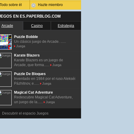
Todo sobre él
Hazte miembro
UEGOS EN ES.PAPERBLOG.COM
Arcade
Casino
Estrategia
Puzzle Bobble
Un clásico juego de Arcade. ......
Juega
Karate Blazers
Karate Blazers es un juego de
Arcade, que forma......
Juega
Puzzle De Bloques
Inventado en 1984 por el ruso Alekséi
Pázhitnov, e......
Juega
Magical Cat Adventure
Redescubre Magical Cat Adventure,
un juego de la......
Juega
Descubrir el espacio Juegos