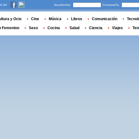
s en
Seudónimo
Contraseña
ltura y Ocio
Cine
Música
Libros
Comunicación
Tecnol
n Femenino
Sexo
Cocina
Salud
Ciencia
Viajes
Ten