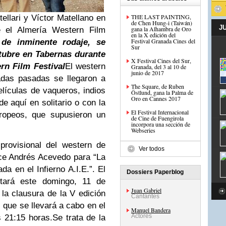
THE LAST PAINTING,
llari y Víctor Matellano en
de Chen Hung-i (Taiwán)
J
gana la Alhambra de Oro
e el Almería Western Film
en la X edición del
Festival Granada Cines del
, de inminente rodaje, se
Sur
tubre en Tabernas durante
X Festival Cines del Sur,
rn Film Festival
El western
Granada, del 3 al 10 de
junio de 2017
adas pasadas se llegaron a
The Square, de Ruben
lículas de vaqueros, indios
Östlund, gana la Palma de
Oro en Cannes 2017
de aquí en solitario o con la
El Festival Internacional
uropeos, que supusieron un
de Cine de Fuengirola
incorpora una sección de
Webseries
 provisional del western de
Ver todos
ce Andrés Acevedo para “La
da en el Infierno A.I.E.”. El
Dossiers Paperblog
ntará este domingo, 11 de
Juan Gabriel
 la clausura de la V edición
Cantantes
 que se llevará a cabo en el
Manuel Bandera
Actores
s 21:15 horas.
Se trata de la