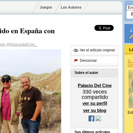
Juegos
Los Autores
cido en España con
Cine
@PalaciodelCine_
L
Ver el artículo original
Denunciar
EL
DÍ
Sobre el autor
Palacio Del Cine
330
veces
compartido
ver su perfil
ver su blog
Est
Sus últimos artículos