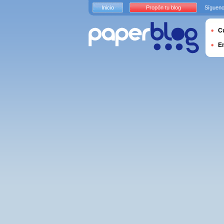
Inicio
Propón tu blog
Sígueno
Cu
E