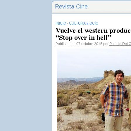
Revista Cine
INICIO
›
CULTURA Y OCIO
Vuelve el western produ
“Stop over in hell”
Publicado el 07 octubre 2015 por
Palacio Del 