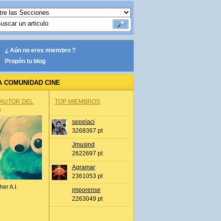
¿ Aún no eres miembro ?
Propón tu blog
A COMUNIDAD CINE
 AUTOR DEL
TOP MIEMBROS
A
sepelaci
3268367 pt
Jmusind
2622697 pt
Agramar
2361053 pt
her A.l.
jmporense
2263049 pt