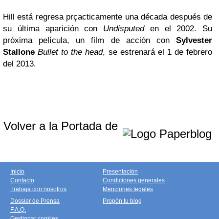
Hill está regresa prçacticamente una década después de
su última aparición con
Undisputed
en el 2002. Su
próxima película, un film de acción con
Sylvester
Stallone
Bullet to the head
, se estrenará el 1 de febrero
del 2013.
Volver a la Portada de
Inicio
Presentación
Contacto
Condiciones generales
Trabaja con nosotros
Menciones legales
Dossier de Prensa
Propón tu blog
F.A.Q.
Gestionar cookies