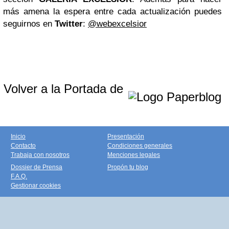
más amena la espera entre cada actualización puedes
seguirnos en
Twitter
:
@webexcelsior
Volver a la Portada de
Inicio
Presentación
Contacto
Condiciones generales
Trabaja con nosotros
Menciones legales
Dossier de Prensa
Propón tu blog
F.A.Q.
Gestionar cookies