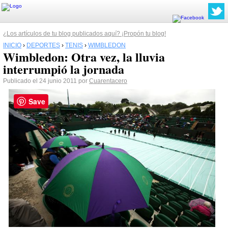
¿Los artículos de tu blog publicados aquí? ¡Propón tu blog!
INICIO
›
DEPORTES
›
TENIS
›
WIMBLEDON
Wimbledon: Otra vez, la lluvia
interrumpió la jornada
Publicado el 24 junio 2011 por
Cuarentacero
Save