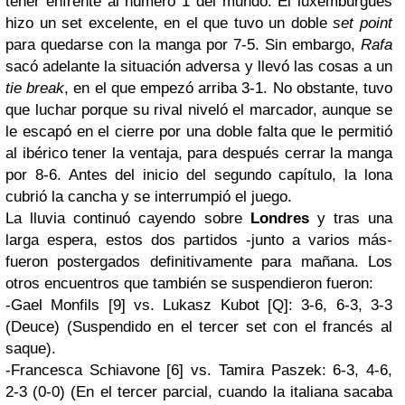
tener enfrente al número 1 del mundo. El
luxemburgués
hizo un
set
excelente, en el que tuvo un doble
set
point
para quedarse con la manga por 7-5. Sin embargo,
Rafa
sacó adelante la situación adversa y llevó las cosas a un
tie
break
, en el que empezó arriba 3-1. No obstante, tuvo
que luchar porque su rival niveló el marcador, aunque se
le escapó en el cierre por una doble falta que le permitió
al ibérico tener la ventaja, para después cerrar la manga
por 8-6. Antes del inicio del segundo capítulo, la lona
cubrió la cancha y se interrumpió el juego.
La lluvia continuó cayendo sobre
Londres
y tras una
larga espera, estos dos partidos -junto a varios más-
fueron postergados
definitivamente
para mañana. Los
otros encuentros que también se
suspendieron
fueron:
-
Gael
Monfils
[9]
vs
.
Lukasz
Kubot
[Q]: 3-6, 6-3, 3-3
(
Deuce
) (Suspendido en el tercer
set
con el francés al
saque).
-
Francesca
Schiavone
[6] vs
.
Tamira
Paszek
: 6-3, 4-6,
2-3 (0-0) (En el tercer parcial, cuando la italiana sacaba