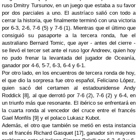
ruso
Dmitry
Tursunov
, en un juego que estaba a su favor
por dos parciales a uno. El austríaco salió con todo a
cerrar la historia, que finalmente terminó con una victoria
por 6-3, 2-6, 7-6 (5) y 7-6 (1). Mientras que el último que
consiguió su pasaporte a la tercera ronda, fue el
australiano
Bernard
Tomic
, que ayer - antes del cierre -
se llevó el tercer
set
ante el ruso
Igor
Andreev
, quien hoy
no pudo frenar la levantada del jugador de Oceanía,
ganador por 4-6, 5-7, 6-3, 6-4 y 6-1.
Por otro lado, en los encuentros de tercera ronda de hoy,
el que dio la sorpresa fue otro español,
Feliciano
López
,
quien sacó del certamen al estadounidense
Andy
Roddick
[8], al que derrotó por 7-6 (2), 7-6 (2) y 6-4, en
un triunfo más que
resonante
. El ibérico se enfrentará en
la cuarta ronda al vencedor del cruce entre el francés
Gael
Monfils
[9] y el polaco
Lukasz
Kubot
.
Además, el otro que también se metió en esta instancia
es el francés
Richard
Gasquet
[17], ganador sin mayores