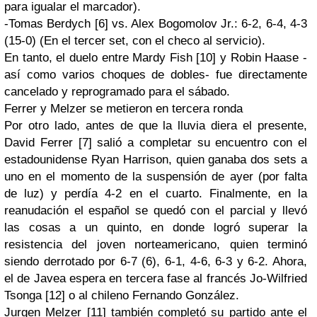
para igualar el marcador).
-Tomas
Berdych
[6]
vs
.
Alex
Bogomolov
Jr
.: 6-2, 6-4, 4-3
(15-0) (En el tercer
set
, con el checo al servicio).
En tanto, el duelo entre
Mardy
Fish
[10] y
Robin
Haase
-
así como varios choques de dobles- fue
directamente
cancelado y
reprogramado
para el sábado.
Ferrer
y
Melzer
se metieron en tercera ronda
Por otro lado, antes de que la lluvia diera el presente,
David
Ferrer
[7] salió a completar su encuentro con el
estadounidense
Ryan
Harrison
, quien ganaba dos
sets
a
uno en el momento de la suspensión de ayer (por falta
de luz) y perdía 4-2 en el cuarto. Finalmente, en la
reanudación el español se quedó con el parcial y llevó
las cosas a un quinto, en donde logró superar la
resistencia del joven norteamericano, quien terminó
siendo derrotado por 6-7 (6), 6-1, 4-6, 6-3 y 6-2. Ahora,
el de
Javea
espera en tercera fase al francés Jo-
Wilfried
Tsonga
[12] o al chileno Fernando
González
.
Jurgen
Melzer
[11] también completó su partido ante el