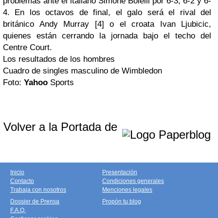
problemas ante el italiano
Simone
Bolelli
por 6-3, 6-2 y 6-
4. En los octavos de final, el galo será el rival del
británico
Andy
Murray
[4] o el croata
Ivan
Ljubicic
,
quienes están cerrando la jornada bajo el techo del
Centre
Court
.
Los resultados de los hombres
Cuadro de singles masculino de
Wimbledon
Foto:
Yahoo
Sports
Volver a la Portada de
Inicio
Presentación
Contacto
Condiciones generales
Trabaja con nosotros
Menciones legales
Dossier de Prensa
Propón tu blog
F.A.Q.