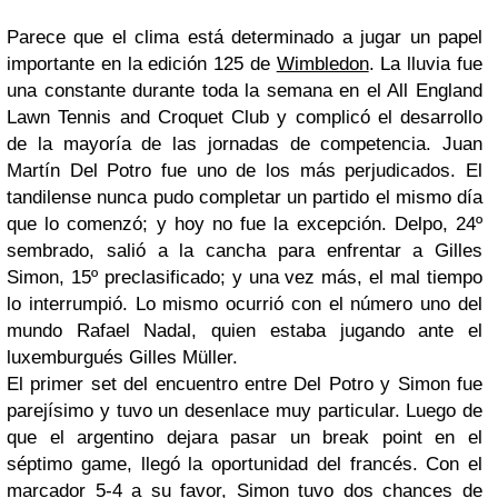
Parece que el clima está determinado a jugar un papel
importante en la edición 125 de
Wimbledon
. La lluvia fue
una constante durante toda la semana en el
All
England
Lawn
Tennis
and
Croquet
Club
y complicó el desarrollo
de la mayoría de las jornadas de competencia. Juan
Martín Del Potro fue uno de los más
perjudicados
. El
tandilense
nunca pudo completar un partido el mismo día
que lo comenzó; y hoy no fue la excepción.
Delpo
, 24º
sembrado, salió a la cancha para enfrentar a
Gilles
Simon
, 15º
preclasificado
; y una vez más, el mal tiempo
lo interrumpió. Lo mismo ocurrió con el número uno del
mundo Rafael
Nadal
, quien estaba jugando ante el
luxemburgués
Gilles
Müller
.
El primer
set
del encuentro entre Del Potro y
Simon
fue
parejísimo
y tuvo un desenlace muy particular. Luego de
que el argentino dejara pasar un
break
point
en el
séptimo
game
, llegó la oportunidad del francés. Con el
marcador 5-4 a su favor,
Simon
tuvo dos
chances
de