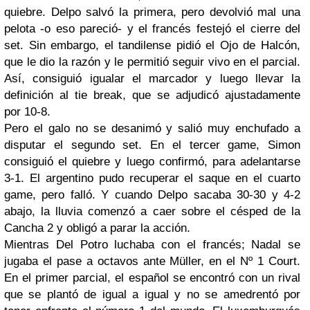
quiebre.
Delpo
salvó la primera, pero devolvió mal una
pelota -o eso pareció- y el francés festejó el cierre del
set
. Sin embargo, el
tandilense
pidió el
Ojo de Halcón
,
que le dio la razón y le permitió seguir vivo en el parcial.
Así, consiguió igualar el marcador y luego llevar la
definición al
tie
break
, que se adjudicó
ajustadamente
por 10-8.
Pero el
galo
no se desanimó y salió muy enchufado a
disputar el segundo
set
. En el tercer
game
,
Simon
consiguió el quiebre y luego confirmó, para adelantarse
3-1. El argentino pudo recuperar el saque en el cuarto
game
, pero falló. Y cuando
Delpo
sacaba 30-30 y 4-2
abajo, la lluvia comenzó a caer sobre el césped de la
Cancha 2 y obligó a parar la acción.
Mientras
Del Potro
luchaba con el francés;
Nadal
se
jugaba el pase a octavos ante
Müller
, en el
Nº 1
Court
.
En el primer parcial, el español se encontró con un rival
que se plantó de igual a igual y no se amedrentó por