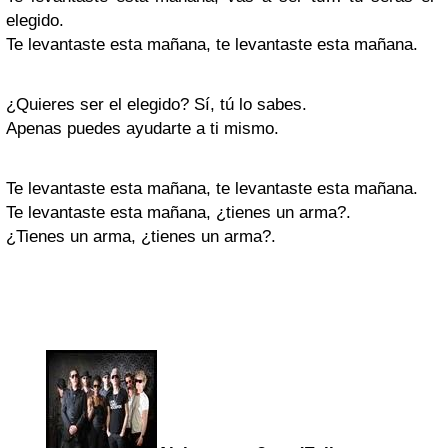
elegido.
Te levantaste esta mañana, te levantaste esta mañana.
¿Quieres ser el elegido? Sí, tú lo sabes.
Apenas puedes ayudarte a ti mismo.
Te levantaste esta mañana, te levantaste esta mañana.
Te levantaste esta mañana, ¿tienes un arma?.
¿Tienes un arma, ¿tienes un arma?.