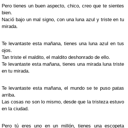
Pero tienes un buen aspecto, chico, creo que te sientes
bien.
Nació bajo un mal signo, con una luna azul y triste en tu
mirada.
Te levantaste esta mañana, tienes una luna azul en tus
ojos.
Tan triste el maldito, el maldito deshonrado de ello.
Te levantaste esta mañana, tienes una mirada luna triste
en tu mirada.
Te levantaste esta mañana, el mundo se te puso patas
arriba.
Las cosas no son lo mismo, desde que la tristeza estuvo
en la ciudad.
Pero tú eres uno en un millón, tienes una escopeta