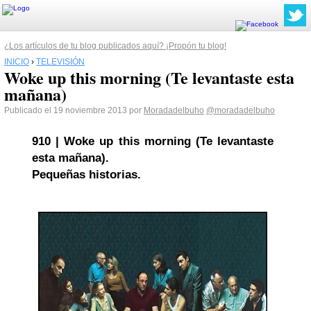
¿Los artículos de tu blog publicados aquí? ¡Propón tu blog!
INICIO
›
TELEVISIÓN
Woke up this morning (Te levantaste esta
mañana)
Publicado el 19 noviembre 2013 por
Moradadelbuho
@moradadelbuho
910 | Woke up this morning (Te levantaste
esta mañana).
Pequeñas historias.